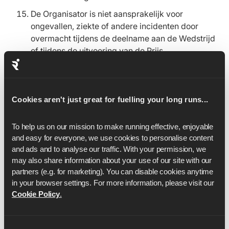
De Organisator is niet aansprakelijk voor
ongevallen, ziekte of andere incidenten door
overmacht tijdens de deelname aan de Wedstrijd
of tijdens de uitvoering van de Prijs.
Deelnemers gaan ermee akkoord gebonden te
zijn aan de beslissingen van de Organisator, die
definitief is in alle zaken met betrekking tot de
Cookies aren't just great for fuelling your long runs...
Wedstrijd. Over de beslissingen van de Gastheer
wordt niet gecorrespondeerd.
To help us on our mission to make running effective, enjoyable 
Deze algemene voorwaarden worden uitsluitend
and easy for everyone, we use cookies to personalise content 
beheerst door en geïnterpreteerd in
and ads and to analyse our traffic. With your permission, we 
overeenstemming met de wetten van Engeland
may also share information about your use of our site with our 
en de partijen stemmen ermee in zich te
partners (e.g. for marketing). You can disable cookies anytime 
onderwerpen aan de exclusieve jurisdictie van de
in your browser settings. For more information, please visit our 
rechtbanken van Engeland, inclusief het streven
Cookie Policy
.
naar alle verbodsacties of bijkomende acties.