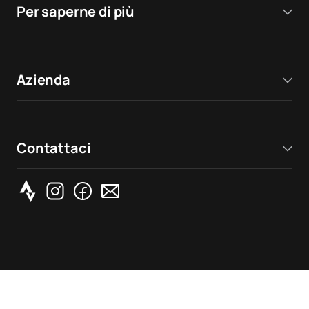
Per saperne di più
Azienda
Contattaci
Copyright ©
2026
Runna, The Run Buddy LTD. Tutti i
diritti riservati.