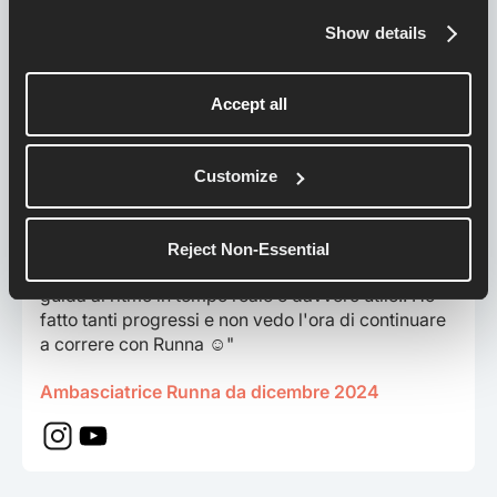
Show details
Linda
"Non so davvero dove sarei senza questa app!!
Accept all
Apprezzo molto il fatto che Runna mi proponga un
piano di allenamento personalizzato in base alle
mie abilità di corsa, ai miei obiettivi e ai miei
Customize
programmi. Runna pensa e pianifica per me, così
posso dedicarmi solo alla parte migliore: la corsa.
Anche l'IA di Runna è fortissima, e mi offre
Reject Non-Essential
feedback e consigli dopo ogni corsa. Inoltre, la
guida al ritmo in tempo reale è davvero utile!! Ho
fatto tanti progressi e non vedo l'ora di continuare
a correre con Runna ☺️"
Ambasciatrice Runna da dicembre 2024