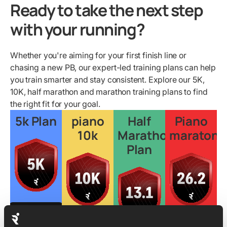
Ready to take the next step
with your running?
Whether you're aiming for your first finish line or
chasing a new PB, our expert-led training plans can help
you train smarter and stay consistent. Explore our 5K,
10K, half marathon and marathon training plans to find
the right fit for your goal.
5k Plan
piano
Half
Piano
10k
Marathon
maratona
Plan
Per
saperne