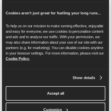
Per
Per
di più
saperne
saperne
Per
di più
di più
Cookies aren't just great for fuelling your long runs...
saperne
di più
To help us on our mission to make running effective, enjoyable 
and easy for everyone, we use cookies to personalise content 
and ads and to analyse our traffic. With your permission, we 
may also share information about your use of our site with our 
partners (e.g. for marketing). You can disable cookies anytime 
in your browser settings. For more information, please visit our 
Cookie Policy
.
Show details
Dom Maskell
Accept all
Dom è il co-fondatore e CEO di Runna.
Customize