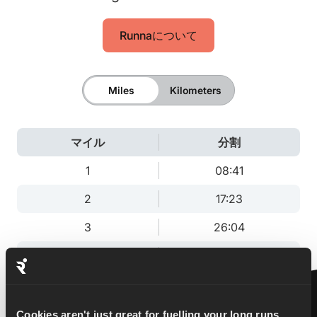
Runnaについて
Miles
Kilometers
マイル
分割
1
08:41
2
17:23
3
26:04
3.1
27:00
Cookies aren't just great for fuelling your long runs...