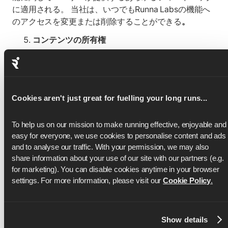
に適用される。 当社は、いつでもRunna Labsの機能へ
のアクセスを変更または削除することができる
。
コンテンツの所有権
本規約において、「コンテンツ」とは、テキスト、画
像、音声、ルート、その他のデータなど、本サービスに
関連して作成、共有、投稿、または提供されたあらゆる
コンテンツを意味する。これには、公開、非公開、また
Cookies aren't just great for fuelling your long runs...
はサードパーティのAPIを介して投稿または共有された
ものが含まれる。 コンテンツに関する知的財産権（著作
To help us on our mission to make running effective, enjoyable and 
権など）は、引き続き利用者が保有する。
easy for everyone, we use cookies to personalise content and ads 
and to analyse our traffic. With your permission, we may also 
利用者は、以下の事項に同意し、確認する。
share information about your use of our site with our partners (e.g. 
本サービスに関連して、ユーザーが共有、投稿、ま
for marketing). You can disable cookies anytime in your browser 
たは公開したすべてのコンテンツについて、ユーザ
settings. For more information, please visit our 
Cookie Policy
.
ーは当該コンテンツの所有権を有するか、または当
該コンテンツを使用する法的権利を有しているもの
とする；
Show details