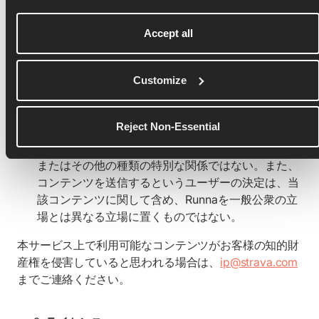
コンテンツの共有、投稿、または利用が、プライバ
シー権、パブリシティ権、著作権、その他の知的財
Accept all
産権を含む（これらに限定されない）第三者のいか
なる権利も侵害、不正流用、または侵害しないこ
と。また、本サービスに関連して共有、投稿、また
Customize
は利用するコンテンツに関連するすべてのロイヤリ
ティ、手数料、およびその他の義務について、利用
者が全責任を負うこと。
Reject Non-Essential
ユーザーとRunnaとの関係は、秘密保持、受託者、
またはその他の種類の特別な関係ではない。また、
コンテンツを送信するというユーザーの決定は、当
該コンテンツに関して含め、Runnaを一般公衆の立
場とは異なる立場に置くものではない。
本サービス上で利用可能なコンテンツがお客様の知的財
産権を侵害していると思われる場合は、
ip@strava.com
までご連絡ください。