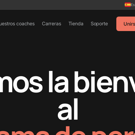
Es
uestros coaches
Carreras
Tienda
Soporte
Unir
mos la bien
al