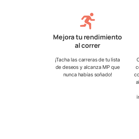
Mejora tu rendimiento
al correr
¡Tacha las carreras de tu lista
C
de deseos y alcanza MP que
c
nunca habías soñado!
co
a
i