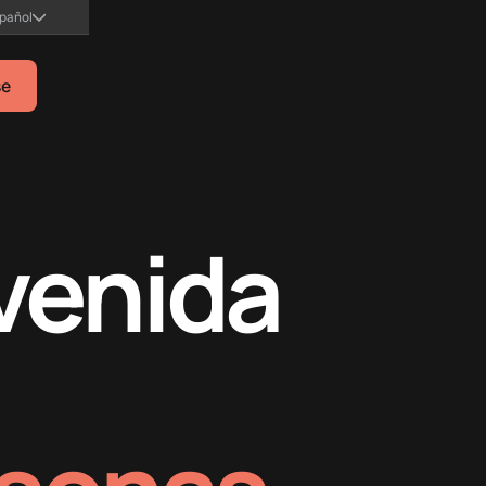
pañol
se
venida