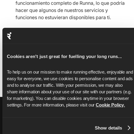
funcionamiento completo de Runna, lo que podría
hacer que algunos de nuestros servicios y
funciones no estuvieran disponibles para ti.
Cambios en esta Política
Si hacemos cambios en esta Política, publicaremos la
Cookies aren't just great for fuelling your long runs...
versión revisada y su fecha de entrada en vigor en
nuestra página web. Si tienes alguna pregunta sobre
esta Política, puedes ponerte en contacto con nosotros
To help us on our mission to make running effective, enjoyable and 
easy for everyone, we use cookies to personalise content and ads 
en
dpo@runna.com
.
and to analyse our traffic. With your permission, we may also 
share information about your use of our site with our partners (e.g. 
for marketing). You can disable cookies anytime in your browser 
settings. For more information, please visit our 
Cookie Policy
.
Show details
76,000+ ratings on
Apple App Store