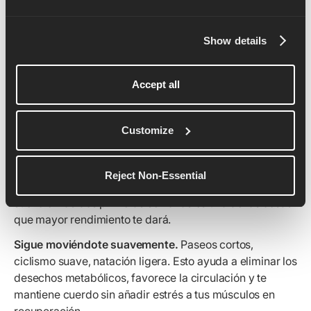
forma más inteligente y
volver a disfrutar de la
Show details
carrera que amas
Accept all
Algunas cosas que realmente marcan la diferencia:
Duerme más de lo que crees que necesitas.
Es
Customize
entonces cuando se produce la verdadera
recuperación. Corredoras de élite como Hellen Obiri son
famosas por echarse dos siestas al día después de la
Reject Non-Essential
carrera. No necesitas llegar a tanto, pero priorizar el
sueño en las dos primeras semanas es una de las cosas
que mayor rendimiento te dará.
Sigue moviéndote suavemente.
Paseos cortos,
ciclismo suave, natación ligera. Esto ayuda a eliminar los
desechos metabólicos, favorece la circulación y te
mantiene cuerdo sin añadir estrés a tus músculos en