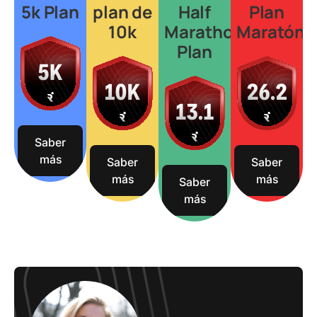
5k Plan
plan de
Half
Plan
10k
Marathon
Maratón
Plan
Saber
más
Saber
Saber
más
más
Saber
más