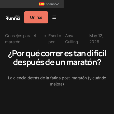
Español
Unirse
Consejos para el
•
Escrito
Anya
-
May 12,
maratón
por
Culling
2026
¿Por qué correr es tan difícil
después de un maratón?
La ciencia detrás de la fatiga post-maratón (y cuándo
mejora)