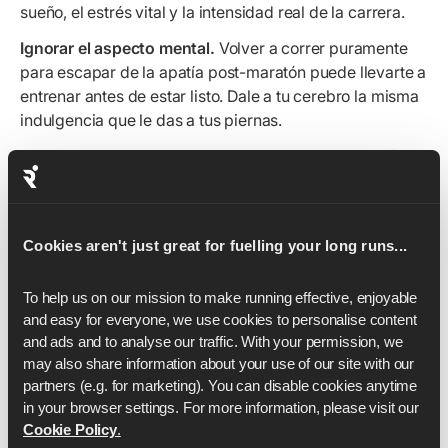
sueño, el estrés vital y la intensidad real de la carrera.
Ignorar el aspecto mental.
Volver a correr puramente
para escapar de la apatía post-maratón puede llevarte a
entrenar antes de estar listo. Dale a tu cerebro la misma
indulgencia que le das a tus piernas.
Temer el desentrenamiento.
La pérdida de forma física
en dos a cuatro semanas de descanso es mínima y se
recupera rápidamente. Un estudio de caso de 2024
encontró que un atleta que dejó de entrenar durante 12
Cookies aren't just great for fuelling your long runs...
semanas recuperó la forma física cardiovascular en las
12 semanas siguientes a la reanudación. Tomarse el
To help us on our mission to make running effective, enjoyable 
tiempo adecuado para recuperarse protege tu carrera a
and easy for everyone, we use cookies to personalise content 
largo plazo mucho más que un regreso apresurado.
and ads and to analyse our traffic. With your permission, we 
may also share information about your use of our site with our 
partners (e.g. for marketing). You can disable cookies anytime 
in your browser settings. For more information, please visit our 
Cómo recuperarse de
Cookie Policy
.