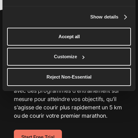
Show details
Accept all
Faites passer votre
Customize
course à l'étape suivante
Reject Non-Essential
Votre coach de course à pied personnalisé
avec des programmes d'entraînement sur
mesure pour atteindre vos objectifs, qu'il
s'agisse de courir plus rapidement un 5 km
ou de courir votre premier marathon.
Start Free Trial