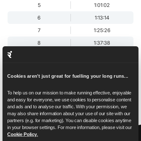
5
1:01:02
6
1:13:14
7
1:25:26
8
1:37:38
9
1:49:51
10
2:02:03
Cookies aren't just great for fuelling your long runs...
11
2:14:15
To help us on our mission to make running effective, enjoyable 
12
2:26:28
and easy for everyone, we use cookies to personalise content 
13
2:38:40
and ads and to analyse our traffic. With your permission, we 
may also share information about your use of our site with our 
13.1
2:40:00
partners (e.g. for marketing). You can disable cookies anytime 
in your browser settings. For more information, please visit our 
Cookie Policy
.