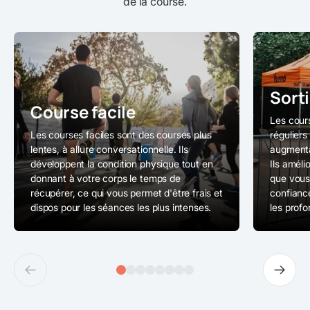
de la course.
Sort
Course facile
Les cour
Les courses faciles sont des courses plus
réguliers
lentes, à allure conversationnelle. Ils
augmenta
développent la condition physique tout en
Ils améli
donnant à votre corps le temps de
que vous 
récupérer, ce qui vous permet d'être frais et
confianc
dispos pour les séances les plus intenses.
les prof