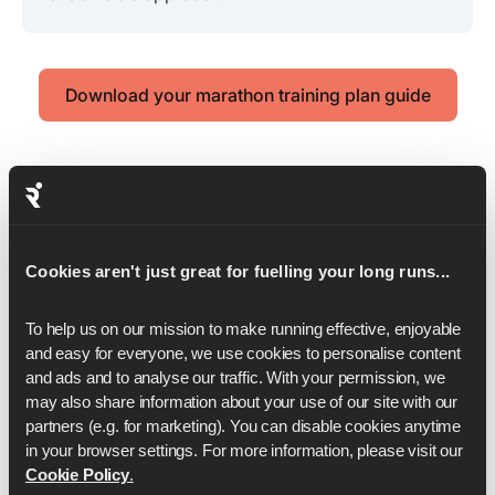
Download your marathon training plan guide
Des conseils pour votre
marathon
plan de formation
Cookies aren't just great for fuelling your long runs...
To help us on our mission to make running effective, enjoyable 
Ces conseils d'experts vous aideront à vous entraîner
and easy for everyone, we use cookies to personalise content 
and ads and to analyse our traffic. With your permission, we 
plus intelligemment, à éviter les blessures et à rester
may also share information about your use of our site with our 
motivé. De l'allure à la récupération en passant par
partners (e.g. for marketing). You can disable cookies anytime 
l'équipement et l'état d'esprit, voici juste un petit aperçu
in your browser settings. For more information, please visit our 
de tous les conseils d'entraînement, de nutrition et de
Cookie Policy
.
coaching que vous aurez à portée de main avec un