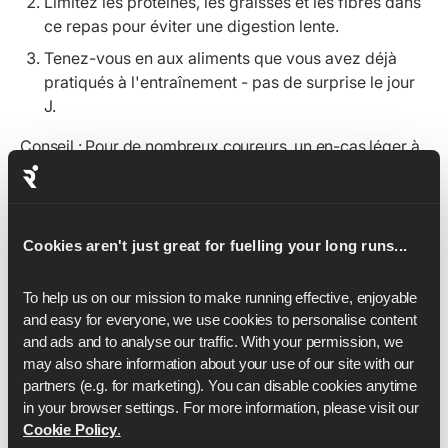
Limitez les protéines, les graisses et les fibres dans
ce repas pour éviter une digestion lente.
Tenez-vous en aux aliments que vous avez déjà
pratiqués à l'entraînement - pas de surprise le jour
J.
Conseil : Pour de nombreux coureurs, un en-cas léger à
base de glucides à l'approche de la course peut
également être utile, mais uniquement s'il s'agit d'un
aliment testé pendant l'entraînement.
Cookies aren't just great for fuelling your long runs...
Entraînements croisé et de
To help us on our mission to make running effective, enjoyable 
force
and easy for everyone, we use cookies to personalise content 
and ads and to analyse our traffic. With your permission, we 
may also share information about your use of our site with our 
L'ajout d'un entraînement croisé et d'un entraînement
partners (e.g. for marketing). You can disable cookies anytime 
musculaire à votre plan d'entraînement course 10k vous
in your browser settings. For more information, please visit our 
permet d'atteindre deux objectifs : réduire le risque de
Cookie Policy
.