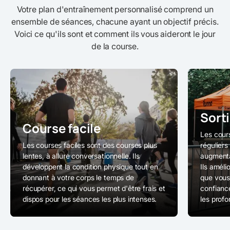
Votre plan d'entraînement personnalisé comprend un
ensemble de séances, chacune ayant un objectif précis.
Voici ce qu'ils sont et comment ils vous aideront le jour
de la course.
Sort
Course facile
Les cour
Les courses faciles sont des courses plus
réguliers
lentes, à allure conversationnelle. Ils
augmenta
développent la condition physique tout en
Ils améli
donnant à votre corps le temps de
que vous 
récupérer, ce qui vous permet d'être frais et
confianc
dispos pour les séances les plus intenses.
les prof