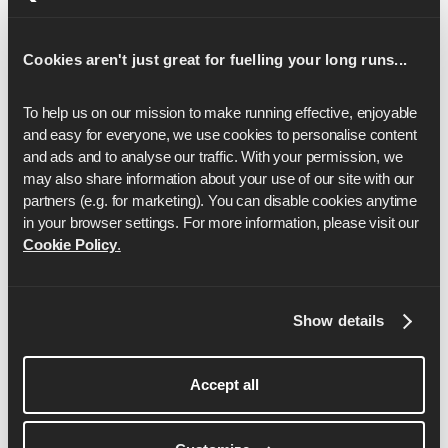
16
1:25:26
17
1:30:46
Cookies aren't just great for fuelling your long runs...
18
1:36:07
To help us on our mission to make running effective, enjoyable 
and easy for everyone, we use cookies to personalise content 
19
1:41:27
and ads and to analyse our traffic. With your permission, we 
may also share information about your use of our site with our 
20
1:46:48
partners (e.g. for marketing). You can disable cookies anytime 
21
1:52:08
in your browser settings. For more information, please visit our 
Cookie Policy
.
22
1:57:28
23
2:02:49
Show details
24
2:08:09
25
2:13:30
Accept all
26
2:18:50