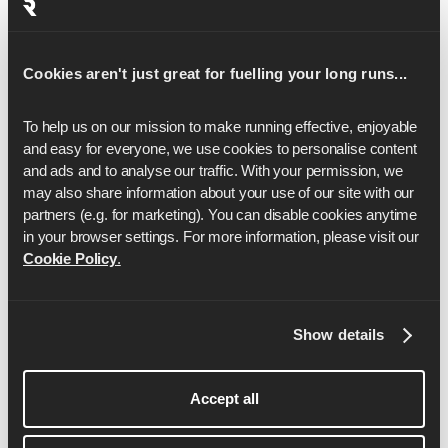
15
1:31:32
16
1:37:38
Cookies aren't just great for fuelling your long runs...
17
1:43:45
To help us on our mission to make running effective, enjoyable 
18
1:49:51
and easy for everyone, we use cookies to personalise content 
19
1:55:57
and ads and to analyse our traffic. With your permission, we 
may also share information about your use of our site with our 
20
2:02:03
partners (e.g. for marketing). You can disable cookies anytime 
in your browser settings. For more information, please visit our 
21
2:08:09
Cookie Policy
.
22
2:14:15
23
2:20:21
Show details
24
2:26:28
Accept all
25
2:32:34