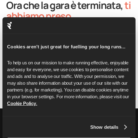
Ora che la gara è terminata,
ti
abbiamo preso.
Che tu abbia bisogno di aiuto per riprenderti
dopo First to Fast o che tu stia già pensando alla
Cookies aren't just great for fuelling your long runs...
tua prossima sfida, noi ti copriamo le spalle. Il tuo
allenatore di corsa personalizzato: pronto
To help us on our mission to make running effective, enjoyable 
quando lo sei tu, per qualsiasi cosa.
and easy for everyone, we use cookies to personalise content 
and ads and to analyse our traffic. With your permission, we 
may also share information about your use of our site with our 
partners (e.g. for marketing). You can disable cookies anytime 
Inizia con due settimane gratuite
in your browser settings. For more information, please visit our 
Cookie Policy
.
Show details