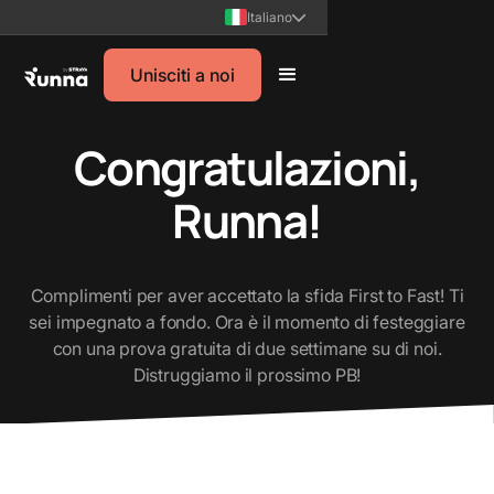
Italiano
Unisciti a noi
Congratulazioni,
Runna!
Complimenti per aver accettato la sfida First to Fast! Ti
sei impegnato a fondo. Ora è il momento di festeggiare
con una prova gratuita di due settimane su di noi.
Distruggiamo il prossimo PB!