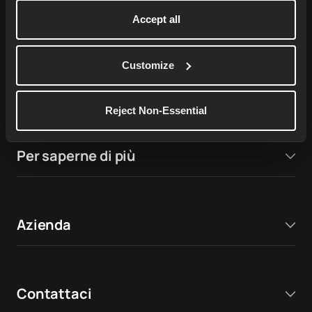
76,000+ ratings on
Apple App Store
Accept all
4.9
Customize
17,000+ ratings on
Google Play Store
4.7
Reject Non-Essential
Per saperne di più
Azienda
Contattaci