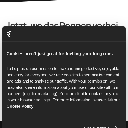
Jetzt, wo das Rennen vorbei
ist,
haben wir dich.
Cookies aren't just great for fuelling your long runs...
Egal, ob du Hilfe bei der Erholung nach First to
Fast brauchst oder schon die nächste
To help us on our mission to make running effective, enjoyable 
Herausforderung im Blick hast, wir haben alles für
and easy for everyone, we use cookies to personalise content 
dich. Dein persönlicher Lauftrainer: bereit, wenn
and ads and to analyse our traffic. With your permission, we 
du es bist, für alles, was als nächstes kommt.
may also share information about your use of our site with our 
partners (e.g. for marketing). You can disable cookies anytime 
in your browser settings. For more information, please visit our 
Starten Sie mit zwei kostenlosen Wochen
Cookie Policy
.