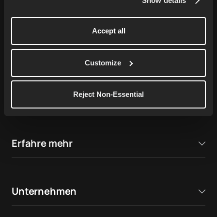
Show details
Accept all
76,000+ ratings on
Apple App Store
4.9
Customize
17,000+ ratings on
Google Play Store
Reject Non-Essential
4.7
Erfahre mehr
Unternehmen