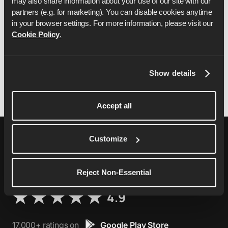
may also share information about your use of our site with our 
sulla privacy, che puoi trovare su
qui
.
partners (e.g. for marketing). You can disable cookies anytime 
in your browser settings. For more information, please visit our 
I presenti termini e condizioni saranno disciplinati
Cookie Policy
.
e interpretati in conformità delle leggi inglesi e
l'utente accetta di sottoporsi alla giurisdizione
esclusiva dei tribunali inglesi.
Show details
Accept all
Customize
Reject Non-Essential
76,000+ ratings on
Apple App Store
4.9
17,000+ ratings on
Google Play Store