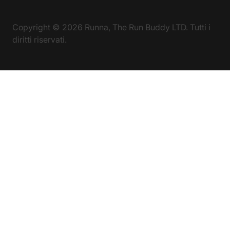
Copyright ©
2026
Runna, The Run Buddy LTD. Tutti i
diritti riservati.