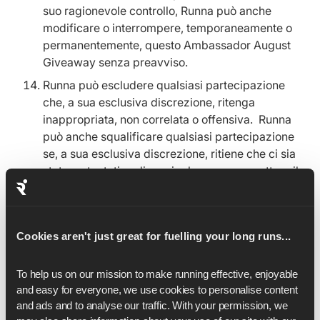
suo ragionevole controllo, Runna può anche
modificare o interrompere, temporaneamente o
permanentemente, questo Ambassador August
Giveaway senza preavviso.
Runna può escludere qualsiasi partecipazione
che, a sua esclusiva discrezione, ritenga
inappropriata, non correlata o offensiva. Runna
può anche squalificare qualsiasi partecipazione
se, a sua esclusiva discrezione, ritiene che ci sia
stato un tentativo di manipolare o manomettere il
funzionamento del concorso Ambassador August
Giveaway.
In caso di errori, malintesi o controversie
Cookies aren't just great for fuelling your long runs...
riguardanti il funzionamento di qualsiasi parte del
Programma Ambassador August Giveaway, la
To help us on our mission to make running effective, enjoyable 
decisione di Runna sarà definitiva.
and easy for everyone, we use cookies to personalise content 
Runna utilizzerà i tuoi dati personali per gestire il
and ads and to analyse our traffic. With your permission, we 
concorso e in conformità con la nostra Informativa