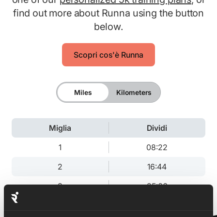
find out more about Runna using the button
below.
Scopri cos'è Runna
Miles
Kilometers
Miglia
Dividi
1
08:22
2
16:44
3
25:06
3.1
26:00