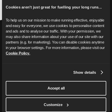
Cookies aren't just great for fuelling your long runs...
To help us on our mission to make running effective, enjoyable 
and easy for everyone, we use cookies to personalise content 
and ads and to analyse our traffic. With your permission, we 
may also share information about your use of our site with our 
partners (e.g. for marketing). You can disable cookies anytime 
in your browser settings. For more information, please visit our 
Cookie Policy
.
Porta la tua corsa al
prossimo livello
Show details
Il tuo coach personalizzato con piani di
allenamento su misura per raggiungere i
Accept all
tuoi obiettivi di corsa, da una 5 km più
veloce alla tua prima maratona completa.
Customize