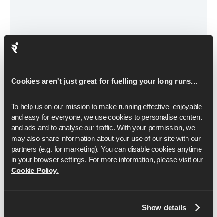
Cookies aren't just great for fuelling your long runs...
To help us on our mission to make running effective, enjoyable 
December 15, 2022
and easy for everyone, we use cookies to personalise content 
Runnas、トレーニング方法を変えるため
and ads and to analyse our traffic. With your permission, we 
に235万ドルを調達
may also share information about your use of our site with our 
partners (e.g. for marketing). You can disable cookies anytime 
この度、シード・ラウンドを終了し、235万ドルの
in your browser settings. For more information, please visit our 
資金を調達したことを発表できることを嬉しく思っ
Cookie Policy
.
ている。
続きを読む
Show details