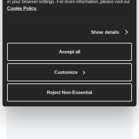
Einzelpersonen und Angel-Investoren sowie
in your browser settings. For more information, please visit our 
Hunderten von Mitgliedern aus unserer eigenen
Cookie Policy
.
Community erhalten.
Show details
Weiter lesen
Accept all
Customize
Reject Non-Essential