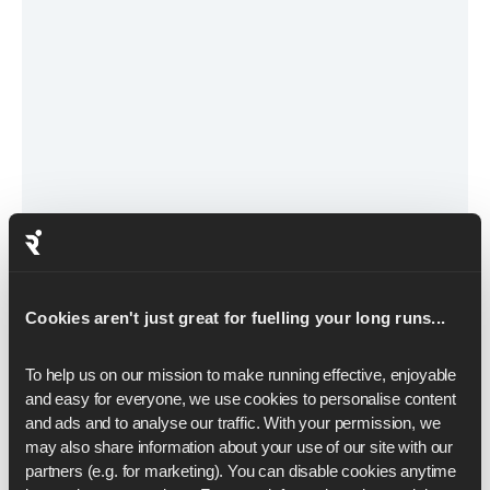
December 15, 2022
Runna sammelt 2,35 Millionen Dollar,
um die Art und Weise zu verändern, wie
Cookies aren't just great for fuelling your long runs...
Menschen trainieren
To help us on our mission to make running effective, enjoyable 
Wir freuen uns, bekannt geben zu können, dass wir
and easy for everyone, we use cookies to personalise content 
unsere Seed-Runde mit 2,35 Mio. USD
and ads and to analyse our traffic. With your permission, we 
abgeschlossen haben. Damit haben wir insgesamt
may also share information about your use of our site with our 
3,2 Mio. USD von einer Reihe hochkarätiger
partners (e.g. for marketing). You can disable cookies anytime 