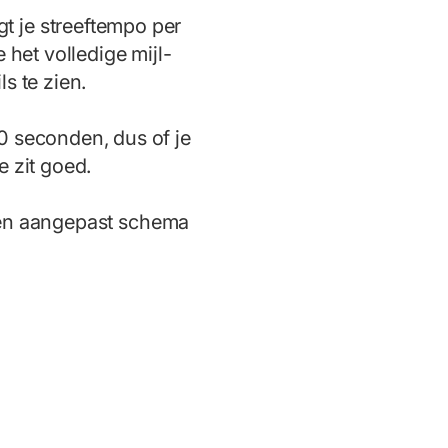
gt je streeftempo per
e het volledige mijl-
ls te zien.
0 seconden, dus of je
e zit goed.
een aangepast schema