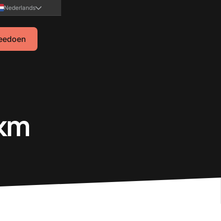
Nederlands
eedoen
 km