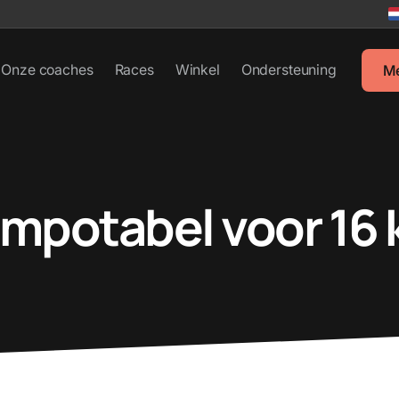
Onze coaches
Races
Winkel
Ondersteuning
M
mpotabel voor 16