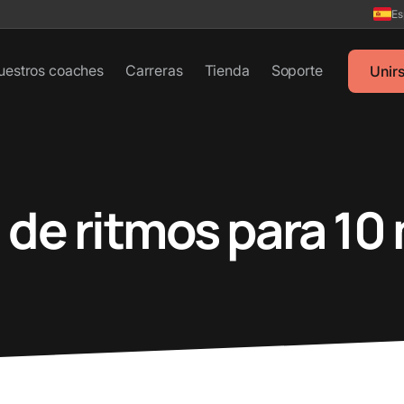
Es
uestros coaches
Carreras
Tienda
Soporte
Unir
 de ritmos para 10 