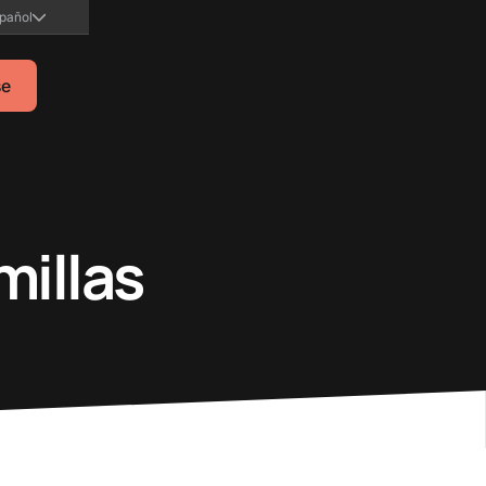
pañol
se
millas