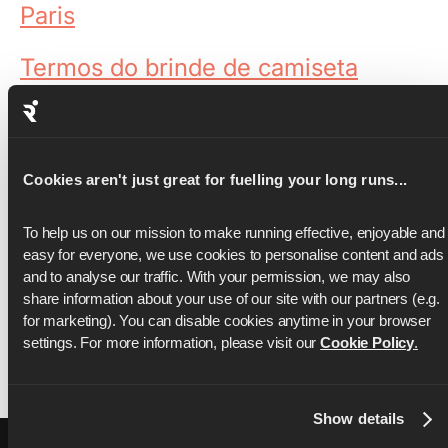
Paris
Termos do brinde de camiseta
Brinde de Honolulu
Brinde da Meia Maratona de NYC
Cookies aren't just great for fuelling your long runs...
Termos para indicar um amigo
To help us on our mission to make running effective, enjoyable and 
easy for everyone, we use cookies to personalise content and ads 
Termos do sorteio do prêmio
and to analyse our traffic. With your permission, we may also 
share information about your use of our site with our partners (e.g. 
for marketing). You can disable cookies anytime in your browser 
Termos e Condições da Lululemon
settings. For more information, please visit our 
Cookie Policy
.
Show details