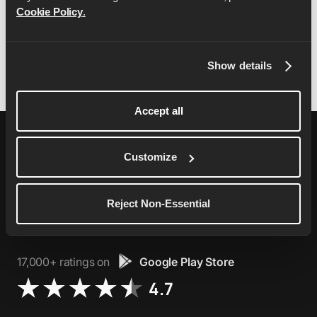
submeter à jurisdição exclusiva dos Tribunais da
Cookie Policy
.
Inglaterra, incluindo a busca de todas as ações
cautelares ou auxiliares.
Show details
Accept all
Customize
76,000+ ratings on
Apple App Store
Reject Non-Essential
4.9
17,000+ ratings on
Google Play Store
4.7