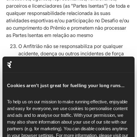
parceiros e licenciadores (as "Partes Isentas
") de toda e
qualquer responsabilidade relacionada às suas
atividades esportivas e/ou participação no Desafio e/ou
ao cumprimento do Prêmio e prometem não processar
as Partes Isentas em relação ao mesmo
O Anfitrião não se responsabiliza por qualquer
acidente, doença ou outros incidentes de força
maior durante a participação na Competição ou
durante o cumprimento do Prêmio.
Os participantes concordam em se submeter às
decisões do anfitrião, que são definitivas em
Cookies aren't just great for fuelling your long runs...
todos os assuntos relacionados à competição.
Nenhuma correspondência será enviada com
To help us on our mission to make running effective, enjoyable 
relação às decisões do anfitrião.
and easy for everyone, we use cookies to personalise content 
and ads and to analyse our traffic. With your permission, we 
Estes termos e condições serão regidos e
may also share information about your use of our site with our 
interpretados exclusivamente de acordo com as
partners (e.g. for marketing). You can disable cookies anytime 
leis da Inglaterra, e as partes concordam em se
in your browser settings. For more information, please visit our 