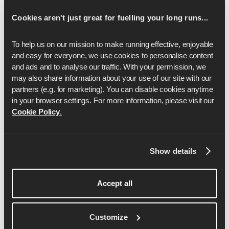
Strava?
Cookies aren't just great for fuelling your long runs...
- Não, a menos que você ative a integração com o
Strava, que temos há >2 anos!
To help us on our mission to make running effective, enjoyable 
and easy for everyone, we use cookies to personalise content 
and ads and to analyse our traffic. With your permission, we 
may also share information about your use of our site with our 
partners (e.g. for marketing). You can disable cookies anytime 
in your browser settings. For more information, please visit our 
Cookie Policy
.
Show details
Dom Maskell
Accept all
Dom é o cofundador e CEO da Runna.
Customize
Veja mais detalhes