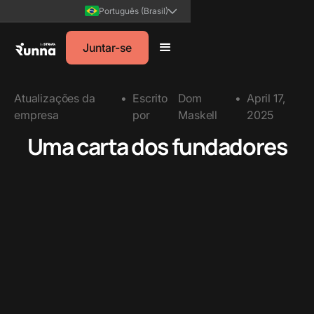
Português (Brasil)
Juntar-se
Atualizações da
•
Escrito
Dom
•
April 17,
empresa
por
Maskell
2025
Uma carta dos fundadores