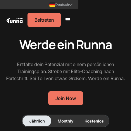
Deutsch
Deutsch
Beitreten
Beitreten
Werde ein Runna
Entfalte dein Potenzial mit einem persönlichen
Trainingsplan. Strebe mit Elite-Coaching nach
Fortschritt. Sei Teil von etwas Großem. Werde ein Runna.
Join Now
Jährlich
Monthly
Kostenlos