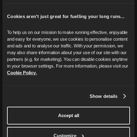
Cookies aren't just great for fuelling your long runs...
To help us on our mission to make running effective, enjoyable 
and easy for everyone, we use cookies to personalise content 
Setze dein Ziel
and ads and to analyse our traffic. With your permission, we 
may also share information about your use of our site with our 
Wähle deine Distanz oder dein Renndatum und wir
partners (e.g. for marketing). You can disable cookies anytime 
erstellen einen Plan, der auf deine Erfahrungen und
in your browser settings. For more information, please visit our 
deinen Zeitplan zugeschnitten ist.
Cookie Policy
.
Show details
Training beginnen
Accept all
Verfolge deine persönlichen Workouts und tracke deine
Läufe mit deinen Lieblingsgeräten wie Garmin oder
Customize