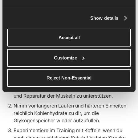
Ernährung
Show details
Das Laufen ist nur ein Teil der Gleichung. Um einen
Marathon erfolgreich zu bestreiten, musst du dich auch
Accept all
um deine Ernährung kümmern - dein Training mit
Energie versorgen, deine Erholung unterstützen und
Customize
jeden Tag gesunde Entscheidungen treffen.
Um die Leistung deines Marathons zu optimieren
,
musst du Folgendes tun:
Reject Non-Essential
Halte deinen Proteingehalt hoch, um die Erholung
und Reparatur der Muskeln zu unterstützen.
Nimm vor längeren Läufen und härteren Einheiten
reichlich Kohlenhydrate zu dir, um die
Glykogenspeicher wieder aufzufüllen.
Experimentiere im Training mit Koffein, wenn du
nach einem zusätzlichen Schub für deine Strecke