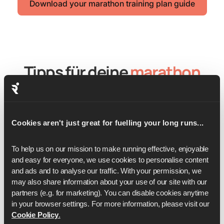
Download your marathon training plan guide
Tipps für deine
marathon
Trainingsplan
Diese von Experten unterstützten Tipps helfen dir,
Cookies aren't just great for fuelling your long runs...
intelligenter zu trainieren, Verletzungen zu vermeiden
und motiviert zu bleiben. Von Tempo und Erholung bis
To help us on our mission to make running effective, enjoyable 
hin zu Ausrüstung und mentaler Einstellung – dies ist nur
and easy for everyone, we use cookies to personalise content 
ein kleiner Ausschnitt aus all den Tipps, Ernährungs-
and ads and to analyse our traffic. With your permission, we 
und Coaching-Ratschlägen, die dir mit einem Runna-
may also share information about your use of our site with our 
Trainingsplan zur Verfügung stehen.
partners (e.g. for marketing). You can disable cookies anytime 
in your browser settings. For more information, please visit our 
Cookie Policy
.