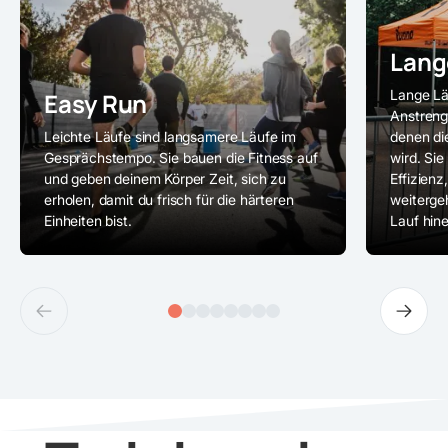
Lang
Lange Lä
Easy Run
Anstreng
Leichte Läufe sind langsamere Läufe im
denen die
Gesprächstempo. Sie bauen die Fitness auf
wird. Si
und geben deinem Körper Zeit, sich zu
Effizienz
erholen, damit du frisch für die härteren
weitergeh
Einheiten bist.
Lauf hine