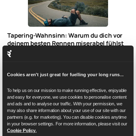
Tapering-Wahnsinn: Warum du dich vor
deinem besten Rennen miserabel fühlst
Schwere Beine, Phantom-Verletzungen, null Energie
und ein schleichendes Gefühl des Untergangs.
Willkommen beim Taper-Wahnsinn, dem völlig
Cookies aren't just great for fuelling your long runs...
normalen Phänomen, das Läufer davon überzeugt,
dass sie kurz vor dem Rennen ihres Lebens
To help us on our mission to make running effective, enjoyable 
auseinanderfallen.
and easy for everyone, we use cookies to personalise content 
and ads and to analyse our traffic. With your permission, we 
may also share information about your use of our site with our 
partners (e.g. for marketing). You can disable cookies anytime 
in your browser settings. For more information, please visit our 
Cookie Policy
.