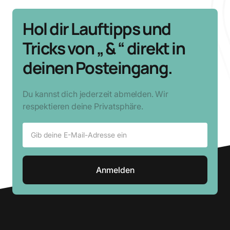
Hol dir Lauftipps und
Tricks von „ & “ direkt in
deinen Posteingang.
Du kannst dich jederzeit abmelden. Wir
respektieren deine Privatsphäre.