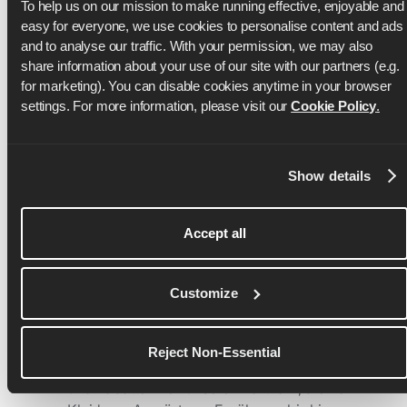
To help us on our mission to make running effective, enjoyable and 
easy for everyone, we use cookies to personalise content and ads 
Zweiwöchentliche
and to analyse our traffic. With your permission, we may also 
share information about your use of our site with our partners (e.g. 
Gruppenangebote & Seminare
for marketing). You can disable cookies anytime in your browser 
settings. For more information, please visit our 
Cookie Policy
.
In den 16 Wochen vor deinem Wettkampf
veranstaltet Runna Gruppenläufe und Seminare,
in denen die besten Experten auf ihrem Gebiet
Show details
dir helfen, dich auf deinen Wettkampf
vorzubereiten. Zu den Themen gehören
Ernährung, Erholung, Hitzetraining, Trailrunning
Accept all
und vieles mehr.
Geschenke und Rabatte für
Customize
Sponsoren
Reject Non-Essential
Du erhältst Zugang zu exklusiven Geschenken
und Rabatten von unseren Partnern, die von