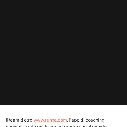
Il team dietro
www.runna.com
, l'app di coaching
personalizzato per la corsa numero uno al mondo