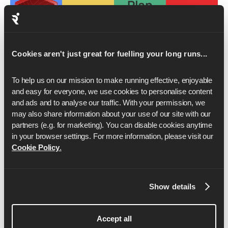
Plan
Cookies aren't just great for fuelling your long runs...
Per
To help us on our mission to make running effective, enjoyable 
saperne
Per
Per
and easy for everyone, we use cookies to personalise content 
di più
saperne
saperne
Per
and ads and to analyse our traffic. With your permission, we 
di più
di più
saperne
may also share information about your use of our site with our 
di più
partners (e.g. for marketing). You can disable cookies anytime 
in your browser settings. For more information, please visit our 
Cookie Policy
.
Show details
Accept all