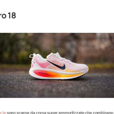
o 18
e le
sono scarpe da corsa super ammortizzate che combinano