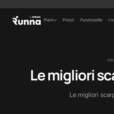
Piani
Prezzi
Funzionalità
I n
Att
Le migliori s
Le migliori scar