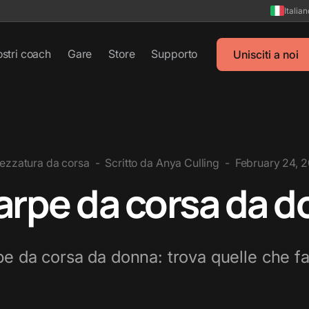
Italia
ostri coach
Gare
Store
Supporto
Unisciti a noi
rezzatura da corsa
-
Scritto da
Anya Culling
-
February 24, 
carpe da corsa da 
pe da corsa da donna: trova quelle che f