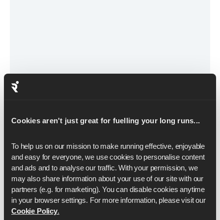
March 24, 2026
Giornata Mondiale della Corsa 2026
Cookies aren't just great for fuelling your long runs...
Il giorno in cui milioni di runner in tutto il mondo si
To help us on our mission to make running effective, enjoyable 
muovono all'unisono.
and easy for everyone, we use cookies to personalise content 
and ads and to analyse our traffic. With your permission, we 
Continua a leggere
may also share information about your use of our site with our 
partners (e.g. for marketing). You can disable cookies anytime 
in your browser settings. For more information, please visit our 
Cookie Policy
.