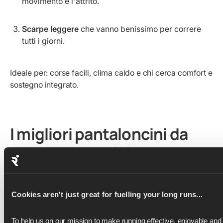
movimento e l'attrito.
Scarpe leggere
che vanno benissimo per correre
tutti i giorni.
Ideale per: corse facili, clima caldo e chi cerca comfort e
sostegno integrato.
I migliori pantaloncini da
corsa economici per donna
Non devi spendere troppo per avere buone prestazioni.
I pantaloncini da corsa di qualità non devono per forza
Cookies aren't just great for fuelling your long runs...
costare un sacco. Se corri spesso ma cerchi qualcosa di
economico, ci sono un sacco di opzioni affidabili che
To help us on our mission to make running effective, enjoyable and