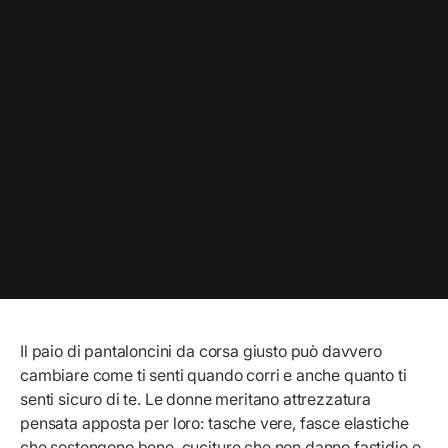
Il paio di pantaloncini da corsa giusto può davvero
cambiare come ti senti quando corri e anche quanto ti
senti sicuro di te. Le donne meritano attrezzatura
pensata apposta per loro: tasche vere, fasce elastiche
che sostengono bene, cuciture che non danno fastidio e