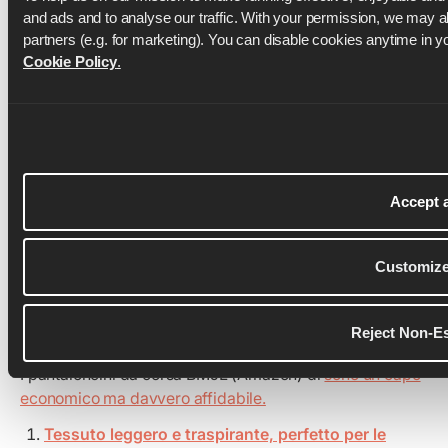
offrono comfort, resistenza e prestazioni senza
and ads and to analyse our traffic. With your permission, we may als
spendere troppo.
Cookie Policy
.
Pantaloncini da corsa BMJL
Accept a
Customiz
Reject Non-Es
I pantaloncini da corsa BMJL (Amazon) di
sono un capo
economico ma davvero affidabile.
Tessuto leggero e traspirante, perfetto per le