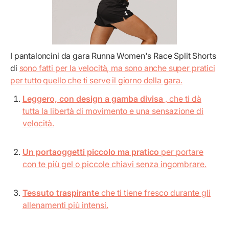
I pantaloncini da gara Runna Women's Race Split Shorts
di
sono fatti per la velocità, ma sono anche super pratici
per tutto quello che ti serve il giorno della gara.
Leggero, con design a gamba divisa
, che ti dà
tutta la libertà di movimento e una sensazione di
velocità.
Un portaoggetti piccolo ma pratico
per portare
con te più gel o piccole chiavi senza ingombrare.
Tessuto traspirante
che ti tiene fresco durante gli
allenamenti più intensi.