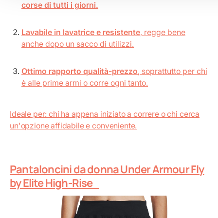
corse di tutti i giorni.
Lavabile in lavatrice e resistente
, regge bene
anche dopo un sacco di utilizzi.
Ottimo rapporto qualità-prezzo
, soprattutto per chi
è alle prime armi o corre ogni tanto.
Ideale per: chi ha appena iniziato a correre o chi cerca
un'opzione affidabile e conveniente.
Pantaloncini da donna Under Armour Fly
by Elite High-Rise