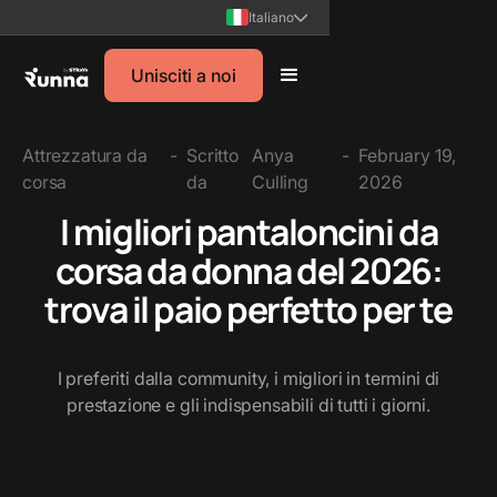
Italiano
Unisciti a noi
Attrezzatura da
-
Scritto
Anya
-
February 19,
corsa
da
Culling
2026
I migliori pantaloncini da
corsa da donna del 2026:
trova il paio perfetto per te
I preferiti dalla community, i migliori in termini di
prestazione e gli indispensabili di tutti i giorni.