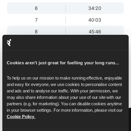
6
34:20
7
40:03
8
45:46
9
51:29
10
57:13
Cookies aren't just great for fuelling your long runs...
11
1:02:56
To help us on our mission to make running effective, enjoyable 
12
1:08:39
and easy for everyone, we use cookies to personalise content 
13
1:14:22
and ads and to analyse our traffic. With your permission, we 
may also share information about your use of our site with our 
13.1
1:15:00
partners (e.g. for marketing). You can disable cookies anytime 
in your browser settings. For more information, please visit our 
Cookie Policy
.