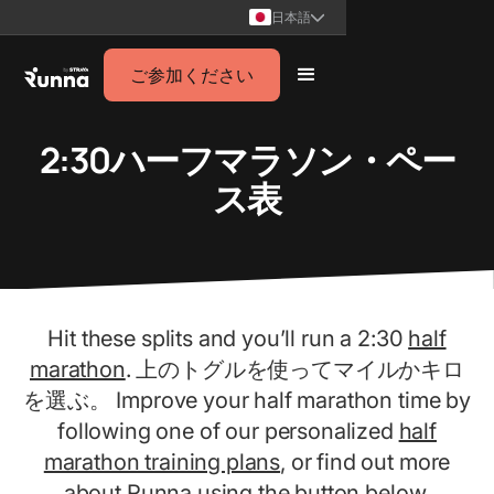
日本語
ご参加ください
2:30ハーフマラソン・ペー
ス表
Hit these splits and you’ll run a 2:30
half
marathon
. 上のトグルを使ってマイルかキロ
を選ぶ。 Improve your half marathon time by
following one of our personalized
half
marathon training plans
, or find out more
about Runna using the button below.