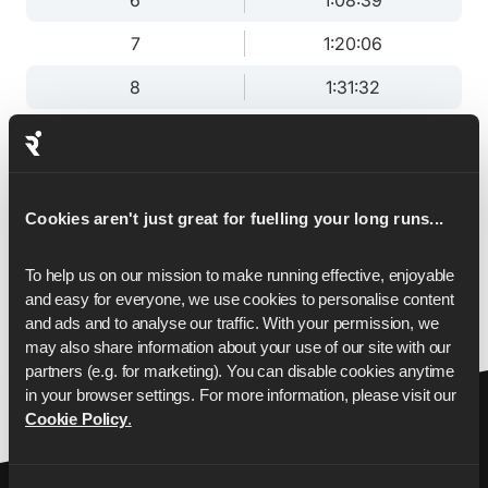
6
1:08:39
7
1:20:06
8
1:31:32
9
1:42:59
10
1:54:25
11
2:05:52
Cookies aren't just great for fuelling your long runs...
12
2:17:18
To help us on our mission to make running effective, enjoyable 
and easy for everyone, we use cookies to personalise content 
13
2:28:45
and ads and to analyse our traffic. With your permission, we 
may also share information about your use of our site with our 
13.1
2:30:00
partners (e.g. for marketing). You can disable cookies anytime 
in your browser settings. For more information, please visit our 
Cookie Policy
.