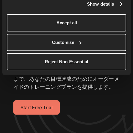
Show details
Accept all
あなたのランニングを
次
Customize
の レベルへ
Reject Non-Essential
あなた専用のランニングコーチが、5kmをよ
り速く走ることから初めてのマラソンの完走
まで、あなたの目標達成のためにオーダーメ
イドのトレーニングプランを提供します。
Start Free Trial