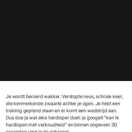
Je wordt beroerd wakker. Verstopte neus, schrale keel,
die kenmerkende zwaarte achter je ogen. Je hebt een
training gepland staan en er komt een wedstrijd aan.
Dus doe je wat elke hardloper doet: je googelt "kan ik
hardlopen met verkoudheid" en binnen ongeveer 30
seconden vind je de nekregel.