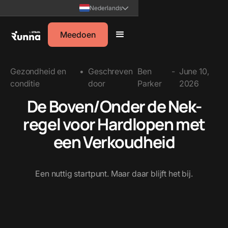
Nederlands
Meedoen
Gezondheid en
•
Geschreven
Ben
-
June 10,
conditie
door
Parker
2026
De Boven/Onder de Nek-
regel voor Hardlopen met
een Verkoudheid
Een nuttig startpunt. Maar daar blijft het bij.