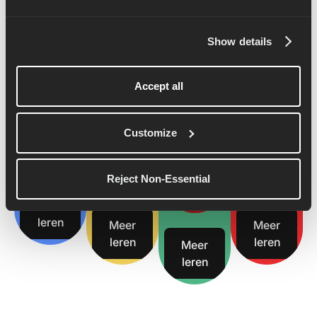
chasing a new PB, our expert-led training plans can help
you train smarter and stay consistent. Explore our 5K,
10K, half marathon and marathon training plans to find
Show details
the right fit for your goal.
5k Plan
10k-
Half
Marathon
Accept all
plan
Marathon
Plan
Plan
Customize
Reject Non-Essential
Meer
leren
Meer
Meer
leren
leren
Meer
leren