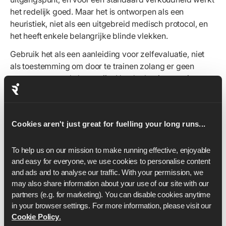
het redelijk goed. Maar het is ontworpen als een
heuristiek, niet als een uitgebreid medisch protocol, en
het heeft enkele belangrijke blinde vlekken.
Gebruik het als een aanleiding voor zelfevaluatie, niet
als toestemming om door te trainen zolang er geen
symptomen op de borst zijn. Houd rekening met je
intensiteit, je koortsstatus, hoe je je over het algemeen
voelt, en waar je daadwerkelijk ziek van bent geweest.
Cookies aren't just great for fuelling your long runs...
To help us on our mission to make running effective, enjoyable 
and easy for everyone, we use cookies to personalise content 
Ready to take the next step
and ads and to analyse our traffic. With your permission, we 
with your running?
may also share information about your use of our site with our 
partners (e.g. for marketing). You can disable cookies anytime 
in your browser settings. For more information, please visit our 
Whether you're aiming for your first finish line or
Cookie Policy
.