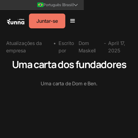
Português (Brasil)
Juntar-se
Atualizações da
•
Escrito
Dom
-
April 17,
empresa
por
Maskell
2025
Uma carta dos fundadores
Uma carta de Dom e Ben.