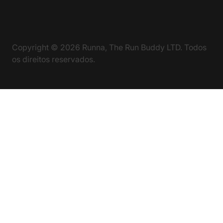
Copyright ©
2026
Runna, The Run Buddy LTD. Todos
os direitos reservados.