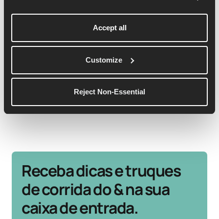
Accept all
Dom Maskell
Dom é o cofundador e CEO da Runna.
Customize
Veja mais detalhes
Reject Non-Essential
Receba dicas e truques
de corrida do & na sua
caixa de entrada.