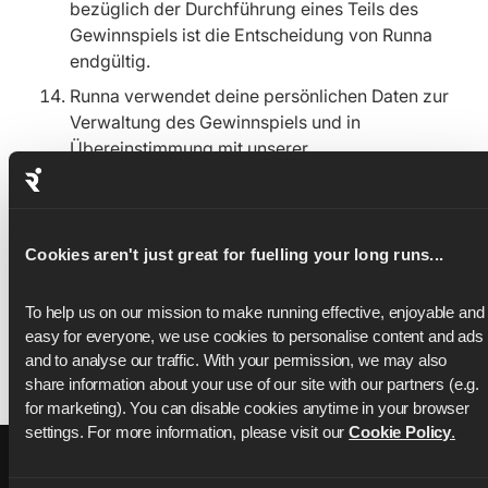
bezüglich der Durchführung eines Teils des
Gewinnspiels ist die Entscheidung von Runna
endgültig.
Runna verwendet deine persönlichen Daten zur
Verwaltung des Gewinnspiels und in
Übereinstimmung mit unserer
Datenschutzrichtlinie, die du unter
hier
findest.
Diese Geschäftsbedingungen unterliegen den
Gesetzen Englands und sind entsprechend
Cookies aren't just great for fuelling your long runs...
auszulegen. Du erklärst dich damit
einverstanden, dich der ausschließlichen
To help us on our mission to make running effective, enjoyable and 
Zuständigkeit der Gerichte in England zu
easy for everyone, we use cookies to personalise content and ads 
unterwerfen.
and to analyse our traffic. With your permission, we may also 
share information about your use of our site with our partners (e.g. 
for marketing). You can disable cookies anytime in your browser 
settings. For more information, please visit our 
Cookie Policy
.