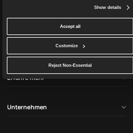
Show details
76,000+ ratings on
Apple App Store
Accept all
4.9
17,000+ ratings on
Customize
Google Play Store
4.7
Reject Non-Essential
Erfahre mehr
Unternehmen