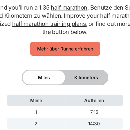
and you’ll run a 1:35
half marathon
. Benutze den S
 Kilometern zu wählen. Improve your half marath
lized
half marathon training plans
, or find out mo
the button below.
Mehr über Runna erfahren
Miles
Kilometers
Meile
Aufteilen
1
7:15
2
14:30