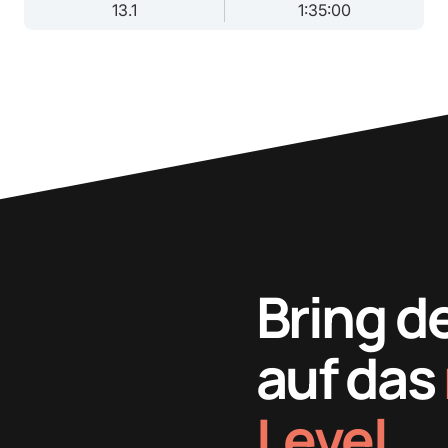
13.1
1:35:00
Bring d
auf das
Level