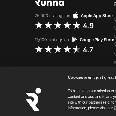
76,000+ ratings on
Apple App Store
4.9
17,000+ ratings on
Google Play Store
4.7
Cookies aren't just great f
To help us on our mission to 
content and ads and to analys
site with our partners (e.g. 
information, please visit our 
C