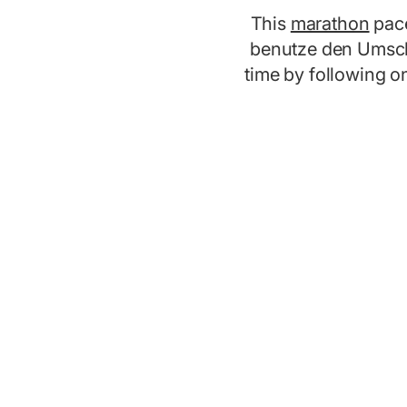
This
marathon
pace
benutze den Umsch
time by following o