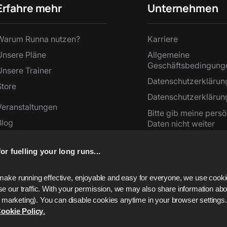
Erfahre mehr
Unternehmen
Warum Runna nutzen?
Karriere
Unsere Pläne
Allgemeine
Geschäftsbedingung
Unsere Trainer
Datenschutzerklärun
Store
Datenschutzerklärun
Veranstaltungen
Bitte gib meine persö
Blog
Daten nicht weiter
Presse
Botschafter
or fuelling your long runs...
Support
Tempo-Rechner
make running effective, enjoyable and easy for everyone, we use cookie
e our traffic. With your permission, we may also share information abou
for marketing). You can disable cookies anytime in your browser settings
ookie Policy
.