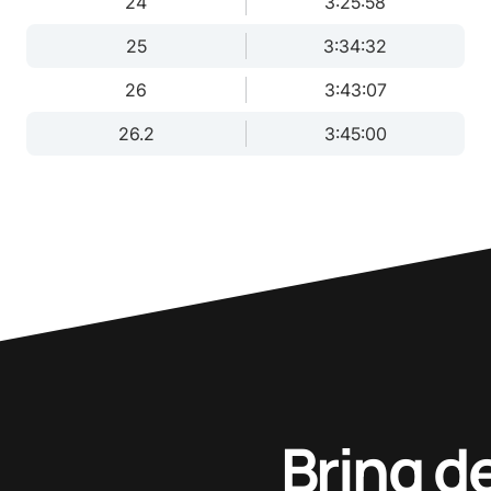
24
3:25:58
25
3:34:32
26
3:43:07
26.2
3:45:00
Bring d