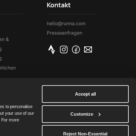
Kontakt
hello@runna.com
Presseanfragen
en &
g
g
nlichen
Accept all
s to personalise 
t your use of our 
Customize
. For more 
Reject Non-Essential