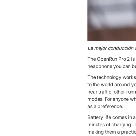
La mejor conducción 
The OpenRun Pro 2 is 
headphone you can bu
The technology works 
to the world around yo
hear traffic, other ru
modes. For anyone who
as a preference.
Battery life comes in 
minutes of charging. 
making them a practic