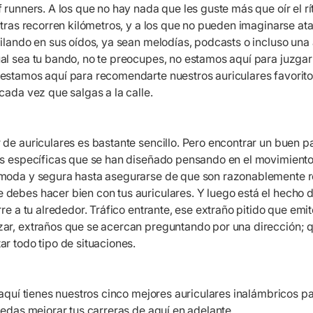
 runners. A los que no hay nada que les guste más que oír el r
ntras recorren kilómetros, y a los que no pueden imaginarse at
ilando en sus oídos, ya sean melodías, podcasts o incluso una
al sea tu bando, no te preocupes, no estamos aquí para juzgar
estamos aquí para recomendarte nuestros auriculares favoritos
cada vez que salgas a la calle.
de auriculares es bastante sencillo. Pero encontrar un buen pa
as específicas que se han diseñado pensando en el movimiento
moda y segura hasta asegurarse de que son razonablemente re
debes hacer bien con tus auriculares. Y luego está el hecho
rre a tu alrededor. Tráfico entrante, ese extraño pitido que em
ar, extraños que se acercan preguntando por una dirección; q
r todo tipo de situaciones.
 aquí tienes nuestros cinco mejores auriculares inalámbricos pa
uedas mejorar tus carreras de aquí en adelante.