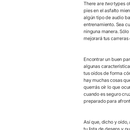
There are
two
types of
pies en el asfalto mie
algún tipo de audio ba
entrenamiento. Sea cu
ninguna manera. Sólo 
mejorará tus carreras 
Encontrar un buen par 
algunas característic
tus oídos de forma có
hay muchas cosas que 
querrás oír lo que ocu
cuando es seguro cruz
preparado para afronta
Así que, dicho y oído,
tu lista de deseos y p