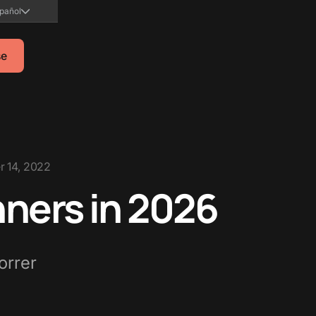
pañol
se
 14, 2022
ners in 2026
orrer