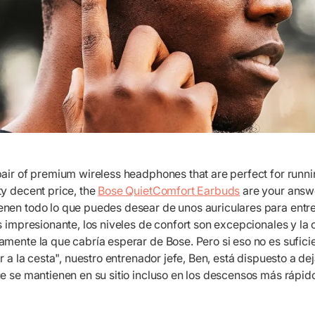
pair of premium wireless headphones that are perfect for runn
ty decent price, the
Bose QuietComfort Earbuds
are your answ
nen todo lo que puedes desear de unos auriculares para entren
s impresionante, los niveles de confort son excepcionales y la 
amente la que cabría esperar de Bose. Pero si eso no es sufic
r a la cesta", nuestro entrenador jefe, Ben, está dispuesto a de
ue se mantienen en su sitio incluso en los descensos más rápid