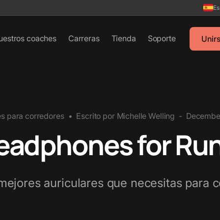
Es
uestros coaches
Carreras
Tienda
Soporte
Unir
es para corredores
•
Escrito por
Michelle Welling
-
December
headphones for Run
mejores auriculares que necesitas para c