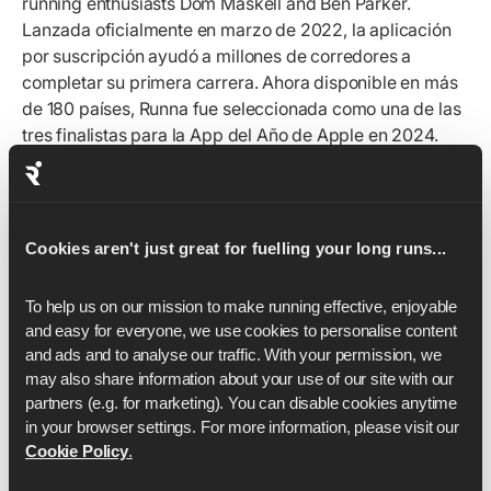
running enthusiasts Dom Maskell and Ben Parker.
Lanzada oficialmente en marzo de 2022, la aplicación
por suscripción ayudó a millones de corredores a
completar su primera carrera. Ahora disponible en más
de 180 países, Runna fue seleccionada como una de las
tres finalistas para la App del Año de Apple en 2024.
To learn more about the company and follow along on
this amazing journey check out the latest by following us
on
Instagram
,
Reddit
and
LinkedIn
.
Cookies aren't just great for fuelling your long runs...
Contacto de prensa:
press@strava.com
To help us on our mission to make running effective, enjoyable 
and easy for everyone, we use cookies to personalise content 
and ads and to analyse our traffic. With your permission, we 
may also share information about your use of our site with our 
partners (e.g. for marketing). You can disable cookies anytime 
in your browser settings. For more information, please visit our 
Cookie Policy
.