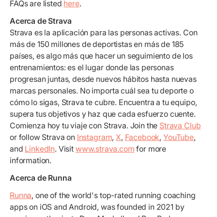
FAQs are listed
here
.
Acerca de Strava
Strava es la aplicación para las personas activas. Con
más de 150 millones de deportistas en más de 185
países, es algo más que hacer un seguimiento de los
entrenamientos: es el lugar donde las personas
progresan juntas, desde nuevos hábitos hasta nuevas
marcas personales. No importa cuál sea tu deporte o
cómo lo sigas, Strava te cubre. Encuentra a tu equipo,
supera tus objetivos y haz que cada esfuerzo cuente.
Comienza hoy tu viaje con Strava. Join the
Strava Club
or follow Strava on
Instagram
,
X
,
Facebook
,
YouTube
,
and
LinkedIn
. Visit
www.strava.com
for more
information.
Acerca de Runna
Runna
, one of the world's top-rated running coaching
apps on iOS and Android, was founded in 2021 by