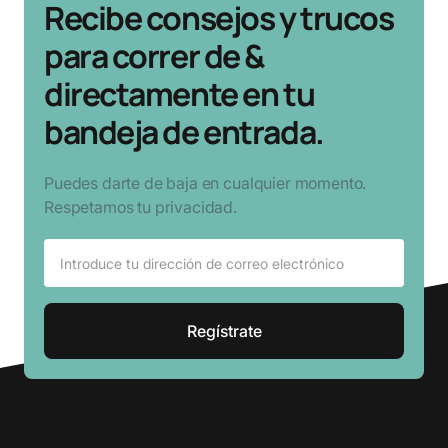
Recibe consejos y trucos
para correr de &
directamente en tu
bandeja de entrada.
Puedes darte de baja en cualquier momento.
Respetamos tu privacidad.