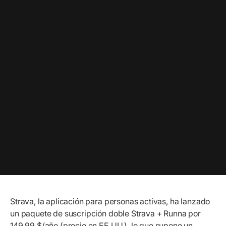
Strava, la aplicación para personas activas, ha lanzado
un paquete de suscripción doble Strava + Runna por
149,99 $/año (precio en EE.UU.), lo que supone un