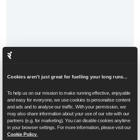
Cookies aren't just great for fuelling your long runs...
March 31, 2026
To help us on our mission to make running effective, enjoyable 
El método japonés para caminar
and easy for everyone, we use cookies to personalise content 
and ads and to analyse our traffic. With your permission, we 
La forma divertida e inesperada de convertirte en
may also share information about your use of our site with our 
partners (e.g. for marketing). You can disable cookies anytime 
un mejor corredor
in your browser settings. For more information, please visit our 
Cookie Policy
.
Seguir leyendo