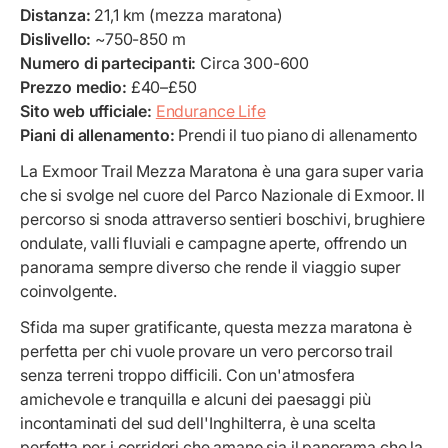
Distanza:
21,1 km (mezza maratona)
Dislivello:
~750-850 m
Numero di partecipanti:
Circa 300-600
Prezzo medio:
£40–£50
Sito web ufficiale:
Endurance Life
Piani di allenamento:
Prendi il tuo piano di allenamento
La Exmoor Trail Mezza Maratona è una gara super varia
che si svolge nel cuore del Parco Nazionale di Exmoor. Il
percorso si snoda attraverso sentieri boschivi, brughiere
ondulate, valli fluviali e campagne aperte, offrendo un
panorama sempre diverso che rende il viaggio super
coinvolgente.
Sfida ma super gratificante, questa mezza maratona è
perfetta per chi vuole provare un vero percorso trail
senza terreni troppo difficili. Con un'atmosfera
amichevole e tranquilla e alcuni dei paesaggi più
incontaminati del sud dell'Inghilterra, è una scelta
perfetta per i corridori che amano sia il panorama che la