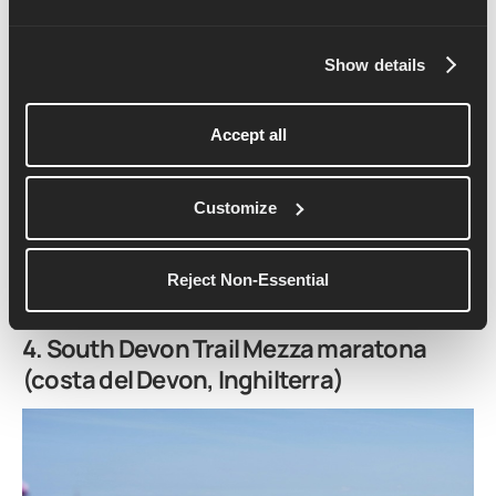
snoda tra sentieri, strade di campagna e ampie vallate,
con montagne imponenti e ampie vallate che ti
circondano per tutto il percorso.
Show details
Una sfida senza essere troppo tecnica, questa mezza
maratona è perfetta per chi vuole provare l'emozione di
Accept all
correre in montagna in una gara super accessibile. Con
un'atmosfera amichevole, un'organizzazione fantastica
Customize
e un panorama davvero indimenticabile, è un evento
imperdibile per chiunque voglia provare l'esperienza
più spettacolare del trail running.
Reject Non-Essential
4. South Devon Trail
Mezza maratona
(costa del Devon, Inghilterra)