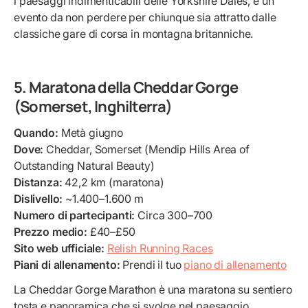
i paesaggi indimenticabili delle Yorkshire Dales, è un
evento da non perdere per chiunque sia attratto dalle
classiche gare di corsa in montagna britanniche.
5. Maratona della Cheddar Gorge
(Somerset, Inghilterra)
Quando:
Metà giugno
Dove:
Cheddar, Somerset (Mendip Hills Area of
Outstanding Natural Beauty)
Distanza:
42,2 km (maratona)
Dislivello:
~1.400–1.600 m
Numero di partecipanti:
Circa 300–700
Prezzo medio:
£40–£50
Sito web ufficiale:
Relish Running Races
Piani di allenamento:
Prendi il tuo
piano di allenamento
La Cheddar Gorge Marathon è una maratona su sentiero
tosta e panoramica che si svolge nel paesaggio