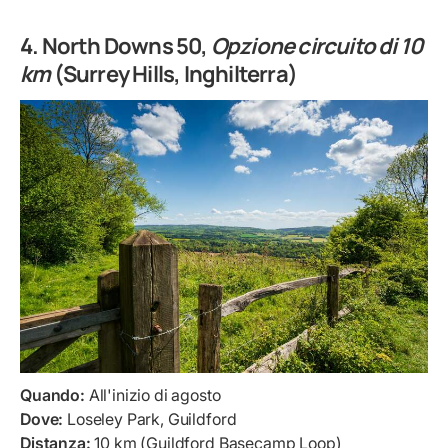
4. North Downs 50,
Opzione circuito di 10
km
(Surrey Hills, Inghilterra)
Quando:
All'inizio di agosto
Dove:
Loseley Park, Guildford
Distanza:
10 km (Guildford Basecamp Loop)