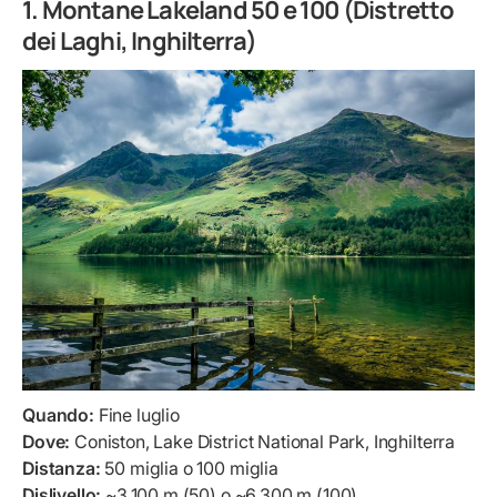
1.
Montane Lakeland 50 e 100 (Distretto
dei Laghi, Inghilterra)
Quando:
Fine luglio
Dove:
Coniston, Lake District National Park, Inghilterra
Distanza:
50 miglia o 100 miglia
Dislivello:
~3.100 m (50) o ~6.300 m (100)