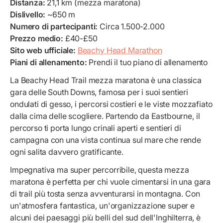
Distanza:
21,1 km (mezza maratona)
Dislivello:
~650 m
Numero di partecipanti:
Circa 1.500-2.000
Prezzo medio:
£40-£50
Sito web ufficiale:
Beachy Head Marathon
Piani di allenamento:
Prendi il tuo piano di allenamento
La Beachy Head Trail mezza maratona è una classica
gara delle South Downs, famosa per i suoi sentieri
ondulati di gesso, i percorsi costieri e le viste mozzafiato
dalla cima delle scogliere. Partendo da Eastbourne, il
percorso ti porta lungo crinali aperti e sentieri di
campagna con una vista continua sul mare che rende
ogni salita davvero gratificante.
Impegnativa ma super percorribile, questa mezza
maratona è perfetta per chi vuole cimentarsi in una gara
di trail più tosta senza avventurarsi in montagna. Con
un'atmosfera fantastica, un'organizzazione super e
alcuni dei paesaggi più belli del sud dell'Inghilterra, è