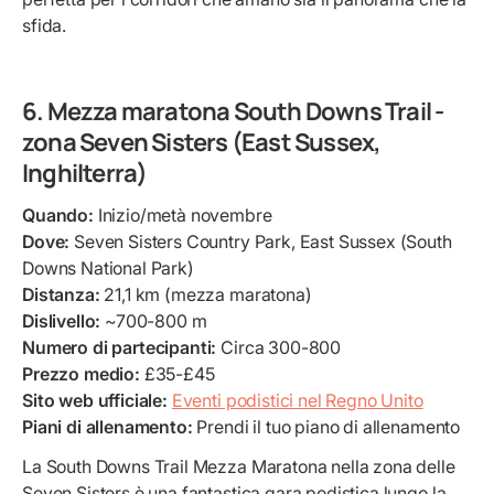
sfida.
6. Mezza maratona South Downs Trail -
zona Seven Sisters (East Sussex,
Inghilterra)
Quando:
Inizio/metà novembre
Dove:
Seven Sisters Country Park, East Sussex (South
Downs National Park)
Distanza:
21,1 km (mezza maratona)
Dislivello:
~700-800 m
Numero di partecipanti:
Circa 300-800
Prezzo medio:
£35-£45
Sito web ufficiale:
Eventi podistici nel Regno Unito
Piani di allenamento:
Prendi il tuo piano di allenamento
La South Downs Trail Mezza Maratona nella zona delle
Seven Sisters è una fantastica gara podistica lungo la