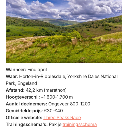
Wanneer:
Eind april
Waar:
Horton-in-Ribblesdale, Yorkshire Dales National
Park, Engeland
Afstand:
42,2 km (marathon)
Hoogteverschil:
~1.600-1.700 m
Aantal deelnemers:
Ongeveer 800-1200
Gemiddelde prijs:
£30-£40
Officiële website:
Three Peaks Race
Trainingsschema's:
Pak je
trainingsschema