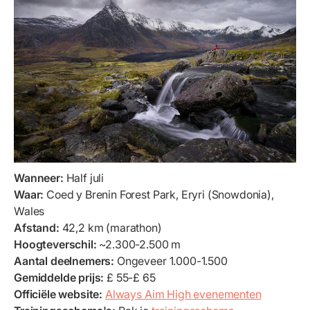
Wanneer:
Half juli
Waar:
Coed y Brenin Forest Park, Eryri (Snowdonia),
Wales
Afstand:
42,2 km (marathon)
Hoogteverschil:
~2.300-2.500 m
Aantal deelnemers:
Ongeveer 1.000-1.500
Gemiddelde prijs:
£ 55-£ 65
Officiële website:
Always Aim High evenementen