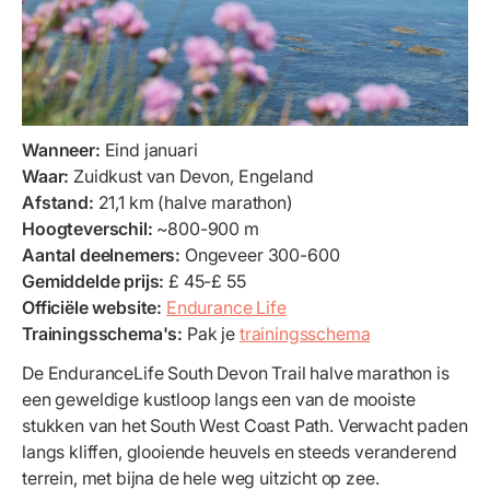
Wanneer:
Eind januari
Waar:
Zuidkust van Devon, Engeland
Afstand:
21,1 km (halve marathon)
Hoogteverschil:
~800-900 m
Aantal deelnemers:
Ongeveer 300-600
Gemiddelde prijs:
£ 45-£ 55
Officiële website:
Endurance Life
Trainingsschema's:
Pak je
trainingsschema
De EnduranceLife South Devon Trail halve marathon is
een geweldige kustloop langs een van de mooiste
stukken van het South West Coast Path. Verwacht paden
langs kliffen, glooiende heuvels en steeds veranderend
terrein, met bijna de hele weg uitzicht op zee.