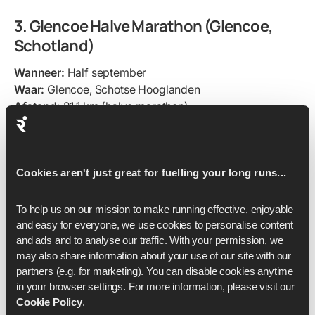
3. Glencoe Halve Marathon (Glencoe,
Schotland)
Wanneer:
Half september
Waar:
Glencoe, Schotse Hooglanden
Afstand:
21,1 km (halve marathon)
Hoogteverschil:
~500 m
Aantal deelnemers:
Ongeveer 1.000-1.500
Gemiddelde prijs:
£ 45-£ 55
Cookies aren't just great for fuelling your long runs...
Officiële website:
Glencoe Marathon
Trainingsschema's:
Pak je
trainingsschema
To help us on our mission to make running effective, enjoyable 
De Glencoe Halve Marathon is een van de mooiste
and easy for everyone, we use cookies to personalise content 
trailraces in het Verenigd Koninkrijk, met de
and ads and to analyse our traffic. With your permission, we 
spectaculaire Schotse Hooglanden op de achtergrond.
may also share information about your use of our site with our 
De route gaat over een mix van wandelpaden,
partners (e.g. for marketing). You can disable cookies anytime 
landgoedpaden en open glen running, met hoge bergen
in your browser settings. For more information, please visit our 
en brede valleien om je heen tijdens de hele tocht.
Cookie Policy
.