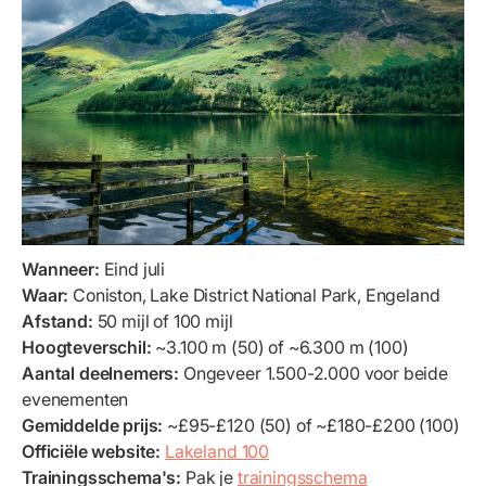
Wanneer:
Eind juli
Waar:
Coniston, Lake District National Park, Engeland
Afstand:
50 mijl of 100 mijl
Hoogteverschil:
~3.100 m (50) of ~6.300 m (100)
Aantal deelnemers:
Ongeveer 1.500-2.000 voor beide
evenementen
Gemiddelde prijs:
~£95-£120 (50) of ~£180-£200 (100)
Officiële website:
Lakeland 100
Trainingsschema's:
Pak je
trainingsschema