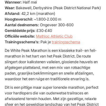
Wanneer:
Half mei
Waar:
Bakewell, Derbyshire (Peak District National Park)
Afstand:
42,2 km (marathon)
Hoogteverschil:
~1.800-2.000 m
Aantal deelnemers:
Ongeveer 300-600
Gemiddelde prijs:
£30-£40
Officiële website:
Mathloc Athletic Club
Trainingsschema's:
Pak je
trainingsschema
De White Peak Marathon is een klassieke trail- en fell-
marathon in het hart van het Peak District. De route
slingert door kalkstenen valleien, glooiende heuvels en
afgelegen platteland, met een mix van rotsachtige
paden, grasrijke beklimmingen en snelle afdalingen,
waardoor het een ruige en traditionele ervaring is.
Dit is een pittige maar super lonende marathon, perfect
voor hardlopers die van ouderwetse trailraces en
afwisselend terrein houden. Met zijn gezellige, relaxte
sfeer en het geweldige landschap van het Peak District