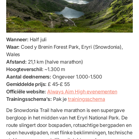
Wanneer:
Half juli
Waar:
Coed y Brenin Forest Park, Eryri (Snowdonia),
Wales
Afstand:
21,1 km (halve marathon)
Hoogteverschil:
~1.300 m
Aantal deelnemers:
Ongeveer 1.000-1.500
Gemiddelde prijs:
£ 45-£ 55
Officiële website:
Always Aim High evenementen
Trainingsschema's:
Pak je
trainingsschema
De Snowdonia Trail halve marathon is een supergave
bergloop in het midden van het Eryri National Park. De
route slingert door bospaden, rotsachtige bergpaden en
open heuvelpaden, met flinke beklimmingen, technische