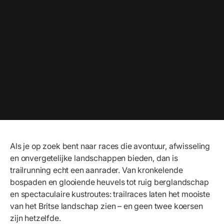
Als je op zoek bent naar races die avontuur, afwisseling
en onvergetelijke landschappen bieden, dan is
trailrunning echt een aanrader. Van kronkelende
bospaden en glooiende heuvels tot ruig berglandschap
en spectaculaire kustroutes: trailraces laten het mooiste
van het Britse landschap zien – en geen twee koersen
zijn hetzelfde.