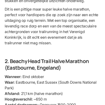
stukken en onvergetelijke uitzichten onderweg.
Dit is een pittige maar super leuke halve marathon,
perfect voor hardlopers die op zoek zijn naar een echte
uitdaging op ruig terrein. Met een top organisatie, een
levendig race dorp en een van de meest spectaculaire
achtergronden voor trailrunning in het Verenigd
Koninkrijk, is dit echt een evenement dat je als
trailrunner niet mag missen.
2. Beachy Head Trail Halve Marathon
(Eastbourne, Engeland)
Wanneer:
Eind oktober
Waar:
Eastbourne, East Sussex (South Downs National
Park)
Afstand:
21,1 km (halve marathon)
Hoogteverschil:
~650 m
Aantal deelnemers:
Ongeveer 1500-2000