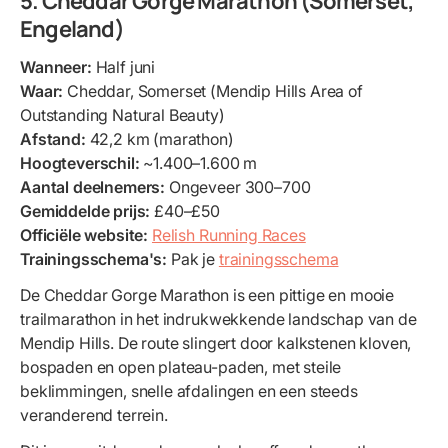
5. Cheddar Gorge Marathon (Somerset,
Engeland)
Wanneer:
Half juni
Waar:
Cheddar, Somerset (Mendip Hills Area of
Outstanding Natural Beauty)
Afstand:
42,2 km (marathon)
Hoogteverschil:
~1.400–1.600 m
Aantal deelnemers:
Ongeveer 300–700
Gemiddelde prijs:
£40–£50
Officiële website:
Relish Running Races
Trainingsschema's:
Pak je
trainingsschema
De Cheddar Gorge Marathon is een pittige en mooie
trailmarathon in het indrukwekkende landschap van de
Mendip Hills. De route slingert door kalkstenen kloven,
bospaden en open plateau-paden, met steile
beklimmingen, snelle afdalingen en een steeds
veranderend terrein.