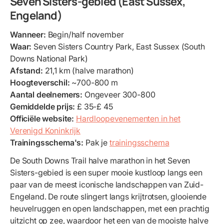
Seven Sisters-gebied (East Sussex,
Engeland)
Wanneer:
Begin/half november
Waar:
Seven Sisters Country Park, East Sussex (South
Downs National Park)
Afstand:
21,1 km (halve marathon)
Hoogteverschil:
~700-800 m
Aantal deelnemers:
Ongeveer 300-800
Gemiddelde prijs:
£ 35-£ 45
Officiële website:
Hardloopevenementen in het
Verenigd Koninkrijk
Trainingsschema's:
Pak je
trainingsschema
De South Downs Trail halve marathon in het Seven
Sisters-gebied is een super mooie kustloop langs een
paar van de meest iconische landschappen van Zuid-
Engeland. De route slingert langs krijtrotsen, glooiende
heuvelruggen en open landschappen, met een prachtig
uitzicht op zee, waardoor het een van de mooiste halve