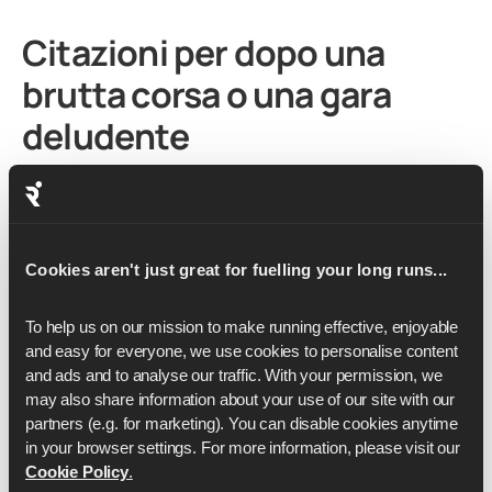
Citazioni per dopo una
brutta corsa o una gara
deludente
Non ogni corsa o gara va secondo i piani. Le giornate
storte capitano a ogni corridore, dal principiante all'élite.
Ciò che conta è quello che fai dopo.
Cookies aren't just great for fuelling your long runs...
"Tornare a correre dopo qualche settimana di pausa è
davvero difficile. Ti riporta con i piedi per terra. Non c'è
To help us on our mission to make running effective, enjoyable 
niente di male in una buona dose di umiltà." - Davina
and easy for everyone, we use cookies to personalise content 
McCall
and ads and to analyse our traffic. With your permission, we 
"Ho imparato che non esiste il fallimento nella corsa, o
may also share information about your use of our site with our 
nella vita, finché continui a muoverti." - Amby Burfoot,
partners (e.g. for marketing). You can disable cookies anytime 
in your browser settings. For more information, please visit our 
vincitore della Maratona di Boston del 1968
Cookie Policy
.
"La corsa può cambiare la tua prospettiva sulla vita e