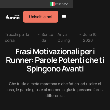
Italiano
Unisciti a noi
Trucchi per la
-
Scritto
Anya
-
June 10,
corsa
da
Culling
2026
Frasi Motivazionali per i
Runner: Parole Potenti che ti
Spingono Avanti
Che tu sia a metà maratona o che fatichi ad uscire di
casa, le parole giuste al momento giusto possono fare la
differenza.