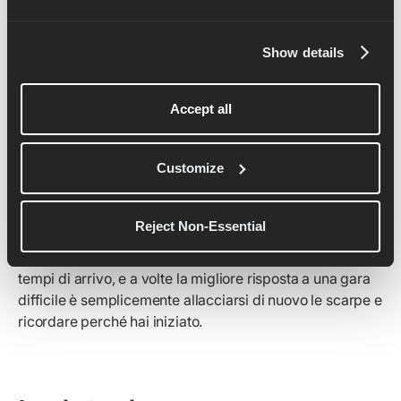
fare di te una persona nuova." - Marc Bloom
"Non chiedermi perché corro. Chiediti perché tu non lo
Show details
fai." - Sconosciuto
"Se le tue gambe sono stanche, corri con il cuore." -
Accept all
Sconosciuto
"La corsa ti ricorda che, anche nei tuoi momenti più
Customize
deboli, sei forte." - Sconosciuto
Una gara deludente può sembrare la fine del mondo in
Reject Non-Essential
quel momento, ma raramente lo è. I
benefici per la salute
mentale della corsa
vanno ben oltre i record personali e i
tempi di arrivo, e a volte la migliore risposta a una gara
difficile è semplicemente allacciarsi di nuovo le scarpe e
ricordare perché hai iniziato.