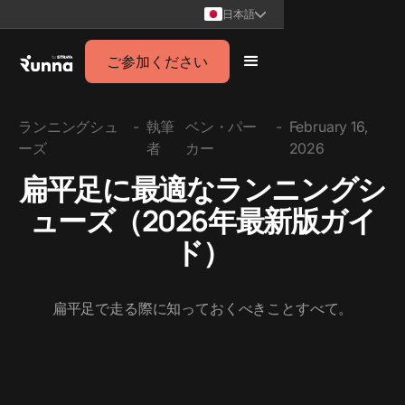
日本語
ご参加ください
ランニングシュ
-
執筆
ベン・パー
-
February 16,
ーズ
者
カー
2026
扁平足に最適なランニングシ
ューズ（2026年最新版ガイ
ド）
扁平足で走る際に知っておくべきことすべて。