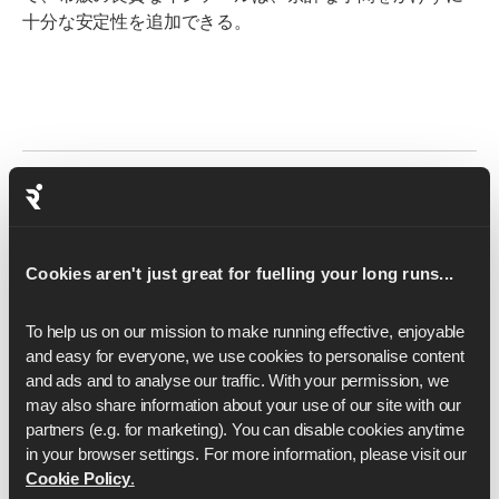
十分な安定性を追加できる。
Ready to take the next step
with your running?
Cookies aren't just great for fuelling your long runs...
Whether you're aiming for your first finish line or
To help us on our mission to make running effective, enjoyable 
chasing a new PB, our expert-led training plans can help
and easy for everyone, we use cookies to personalise content 
you train smarter and stay consistent. Explore our 5K,
and ads and to analyse our traffic. With your permission, we 
10K, half marathon and marathon training plans to find
may also share information about your use of our site with our 
the right fit for your goal.
partners (e.g. for marketing). You can disable cookies anytime 
5k Plan
10kプ
Half
マラソ
in your browser settings. For more information, please visit our 
ラン
Marathon
ンプラ
Cookie Policy
.