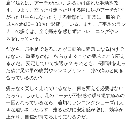
扁平足とは、アーチが低い、あるいは崩れた状態を指
す。つまり、立ったり走ったりする際に足のアーチが下
がったり平らになったりする状態だ。 非常に一般的で、
成人の約20～30％に影響している。また、扁平足のラン
ナーの多くは、全く痛みを感じずにトレーニングやレー
スを行っている。
だから、扁平足であることが自動的に問題になるわけで
はない。 重要なのは、彼らが走ることの要求にどう応え
るかだ。 安定していて快適か？ それとも、長距離を走っ
た後に足の甲の疲労やシンスプリント、膝の痛みと向き
合っているのか？
痛みなく楽しく走れているなら、何も変える必要はない
だろう。 しかし、足のアーチが不快感や繰り返す痛みの
一因となっているなら、適切なランニングシューズは大
きな違いをもたらす。走るたびに安定感が増し、効率が
上がり、自信が持てるようになるのだ。