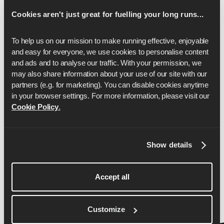
17
2:55:04
Cookies aren't just great for fuelling your long runs...
18
3:05:22
To help us on our mission to make running effective, enjoyable 
and easy for everyone, we use cookies to personalise content 
19
3:15:40
and ads and to analyse our traffic. With your permission, we 
20
3:25:58
may also share information about your use of our site with our 
partners (e.g. for marketing). You can disable cookies anytime 
21
3:36:15
in your browser settings. For more information, please visit our 
Cookie Policy
.
22
3:46:33
23
3:56:51
Show details
24
4:07:09
25
4:17:27
Accept all
26
4:27:45
Customize
26.2
4:30:00