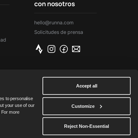
con nosotros
hello@runna.com
Solicitudes de prensa
dad
Accept all
s to personalise 
t your use of our 
Customize
. For more 
Reject Non-Essential
servados.