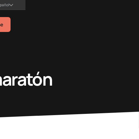
pañol
se
maratón