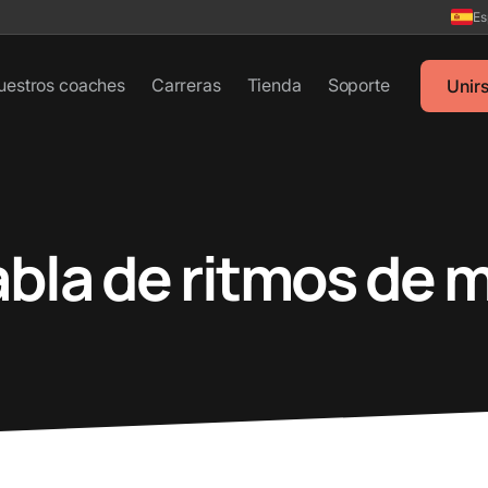
Es
uestros coaches
Carreras
Tienda
Soporte
Unir
abla de ritmos de 