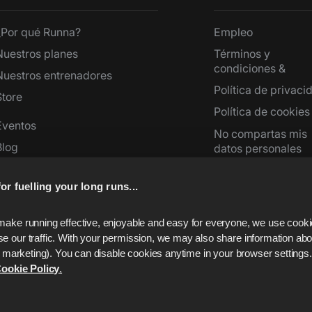
¿Por qué Runna?
Empleo
Nuestros planes
Términos y
condiciones &
Nuestros entrenadores
Política de privaci
Store
Política de cookies
Eventos
No compartas mis
Blog
datos personales
Prensa
Embajadores
or fuelling your long runs...
Ayuda
Calculadora de ritmo
make running effective, enjoyable and easy for everyone, we use cookie
e our traffic. With your permission, we may also share information abou
for marketing). You can disable cookies anytime in your browser settings
ookie Policy
.
ht ©
2026
Runna, The Run Buddy LTD. Todos los derechos re