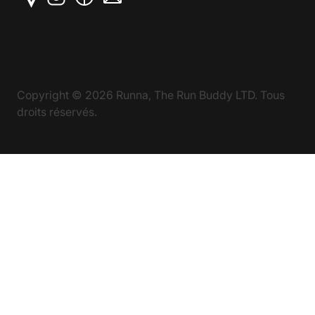
Copyright ©
2026
Runna, The Run Buddy LTD. Tous
droits réservés.