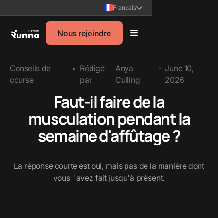
Français
Nous rejoindre
Conseils de
•
Rédigé
Anya
-
June 10,
course
par
Culling
2026
Faut-il faire de la
musculation pendant la
semaine d'affûtage ?
La réponse courte est oui, mais pas de la manière dont
vous l'avez fait jusqu'à présent.