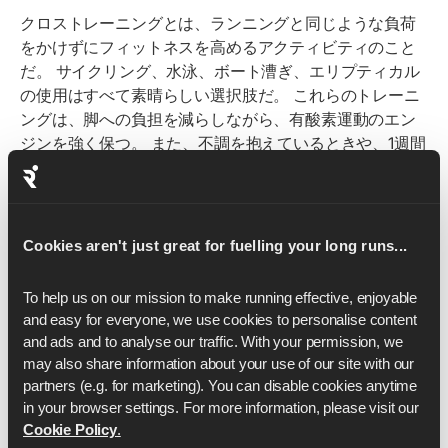
クロストレーニングとは、ランニングと同じような負荷
をかけずにフィットネスを高めるアクティビティのこと
だ。 サイクリング、水泳、ボート漕ぎ、エリプティカル
の使用はすべて素晴らしい選択肢だ。 これらのトレーニ
ングは、脚への負担を減らしながら、有酸素運動のエン
ジンを強く保つ。 また、不調を抱えているときや、1週間
にバリエーションを増やしたいときにも、アクティブに
過ごすための有効な手段だ。 自分が楽しいと思うものを
選ぶことで、一貫性を保ちやすくなる。
Cookies aren't just great for fuelling your long runs...
筋力トレーニングは、パフォーマンスと傷害抵抗性の両
方を向上させる最も効果的な方法のひとつである。 ふく
To help us on our mission to make running effective, enjoyable 
らはぎ、大腿四頭筋、大臀筋、ハムストリングス、体幹
and easy for everyone, we use cookies to personalise content 
など、ランニングに最も関与する筋肉をターゲットにす
and ads and to analyse our traffic. With your permission, we 
ることで、良いフォームをキープし、パークランをより
may also share information about your use of our site with our 
ハードに走るために必要な安定性とパワーを養うことが
partners (e.g. for marketing). You can disable cookies anytime 
できる。
in your browser settings. For more information, please visit our 
Cookie Policy
.
筋力トレーニングはランニングの経済性を8～12％向