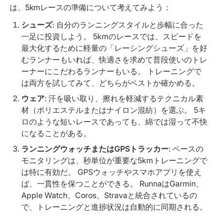
は、5kmレースの準備について考えてみよう：
シューズ
: 自分のランニングスタイルと歩幅に合った
一足に投資しよう。 5kmのレースでは、スピードを
最大化するために軽量の「レーシングシューズ」を好
むランナーもいれば、快適さを求めて普段使いのトレ
ーナーにこだわるランナーもいる。 トレーニングで
は両方を試してみて、どちらがベストか確かめる。
ウェア
: 汗を吸い取り、擦れを軽減するテクニカル素
材（ポリエステルまたはナイロン混紡）を選ぶ。 5キ
ロのような短いレースであっても、綿では湿って不快
になることがある。
ランニングウォッチまたはGPSトラッカー
: ペースの
モニタリングは、秒単位が重要な5kmトレーニングで
は特に有効だ。 GPSウォッチやスマホアプリを使え
ば、一貫性を保つことができる。 RunnaはGarmin、
Apple Watch、Coros、Stravaと統合されているの
で、トレーニングと進捗状況は自動的に同期される。