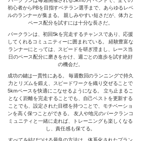
初心者からPBを目指すベテラン選手まで、あらゆるレベ
ルのランナーが集まる。 親しみやすい短さだが、体力と
ペース配分を試すには十分な長さだ。
パークランは、初回5kを完走するチャンスであり、応援
してくれるコミュニティーに囲まれている。 経験豊富な
ランナーにとっては、スピードを研ぎ澄まし、レース当
日のペース配分に磨きをかけ、週ごとの進歩を試す絶好
の機会だ。
成功の鍵は一貫性にある。 毎週数回のランニングで持久
力とリズムを鍛え、スピードワークを織り交ぜることで
5kmペースを快適にこなせるようになる。 立ち止まるこ
となく距離を完走することでも、自己ベストを更新する
ことでも、設定された目標を持つことで、モチベーショ
ンを高く保つことができる。 友人や地元のパークランコ
ミュニティと一緒に走れば、トレーニングも楽しくなる
し、責任感も保てる。
すべてを結びつける最良の方法は、体系化されたプラン