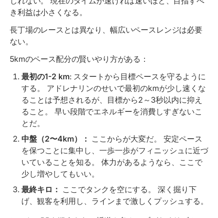
しれない。 現在のタイムが速ければ速いほど、目指すべ
き利益は小さくなる。
長丁場のレースとは異なり、幅広いペースレンジは必要
ない。
5kmのペース配分の賢いやり方がある：
最初の1-2 km
: スタートから目標ペースを守るように
する。 アドレナリンのせいで最初のkmが少し速くな
ることは予想されるが、目標から2～3秒以内に抑え
ること。 早い段階でエネルギーを消費しすぎないこ
とだ。
中盤（2〜4km）：
ここからが大変だ。 安定ペース
を保つことに集中し、一歩一歩がフィニッシュに近づ
いていることを知る。 体力があるようなら、ここで
少し増やしてもいい。
最終キロ：
ここでタンクを空にする。 深く掘り下
げ、観客を利用し、ラインまで激しくプッシュする。