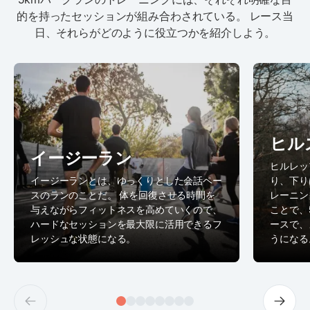
的を持ったセッションが組み合わされている。 レース当
日、それらがどのように役立つかを紹介しよう。
ヒル
イージーラン
ヒルレッ
イージーランとは、ゆっくりとした会話ペー
り、下り
スのランのことだ。 体を回復させる時間を
レーニン
与えながらフィットネスを高めていくので、
ことで、
ハードなセッションを最大限に活用できるフ
ースで、
レッシュな状態になる。
うになる