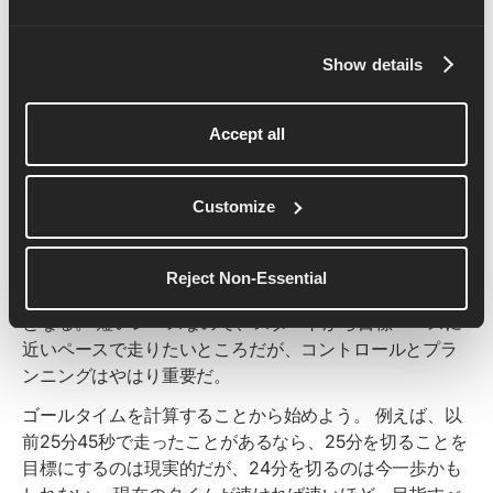
上させ、より少ない労力でより速く走れるようにす
る。
Show details
高速ランの衝撃に対応できるように筋肉を鍛えるの
で、使いすぎによる怪我をしにくくなる。
週に1-2回の短いセッションでも、パフォーマンスや
Accept all
回復力に顕著な違いをもたらす。
Customize
ペース配分
Reject Non-Essential
自分のベストの5kmを走るためには、ペース配分がカギ
となる。 短いレースなので、スタートから目標ペースに
近いペースで走りたいところだが、コントロールとプラ
ンニングはやはり重要だ。
ゴールタイムを計算することから始めよう。 例えば、以
前25分45秒で走ったことがあるなら、25分を切ることを
目標にするのは現実的だが、24分を切るのは今一歩かも